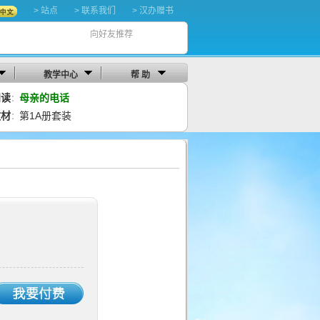
> 站点
> 联系我们
> 汉办赠书
向好友推荐
教学中心
帮 助
阅读
母亲的电话
：
教材
第1A册套装
：