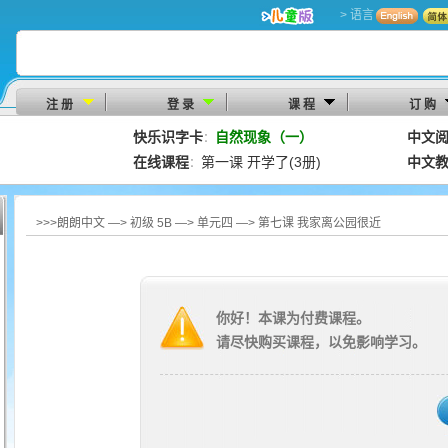
> 语言
注 册
登 录
课 程
订 购
快乐识字卡
自然现象（一）
中文
：
在线课程
第一课 开学了(3册)
中文
：
>>>朗朗中文 —> 初级 5B —> 单元四 —> 第七课 我家离公园很近
你好！本课为付费课程。
请尽快购买课程，以免影响学习。