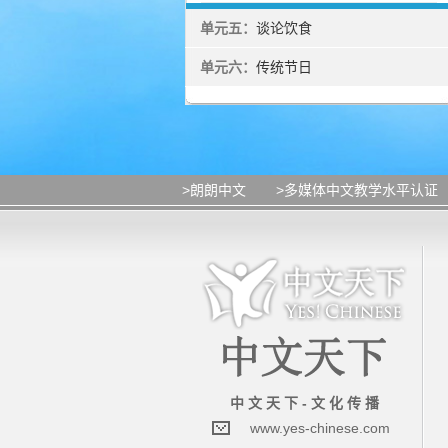
单元五：
谈论饮食
单元六：
传统节日
>朗朗中文
>多媒体中文教学水平认证
中 文 天 下 - 文 化 传 播
www.yes-chinese.com