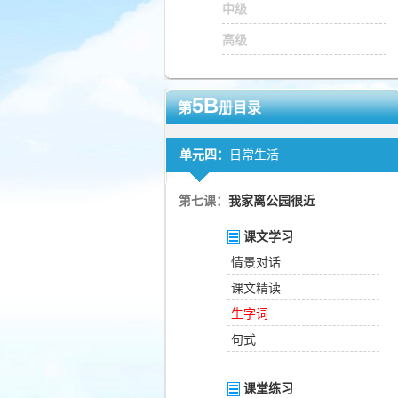
中级
高级
5B
第
册目录
单元四：
日常生活
第七课：
我家离公园很近
课文学习
情景对话
课文精读
生字词
句式
课堂练习