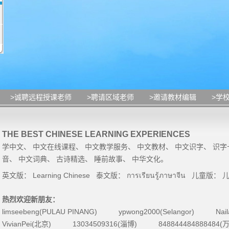
>诚聘远程授课老师
>聘请区域老师
>邀请教材编辑
>学
THE BEST CHINESE LEARNING EXPERIENCES
学中文
、
中文在线课程
、
中文教学服务
、
中文教材
、
中文识字
、
识字
音
、
中文词典
、
古诗精选
、
睡前故事
、
中华文化
。
英文版：
Learning Chinese
泰文版：
การเรียนรู้ภาษาจีน
儿童版：
热烈欢迎新朋友：
limseebeng(PULAU PINANG)
ypwong2000(Selangor)
Nai
VivianPei(北京)
13034509316(淄博)
84884448488848