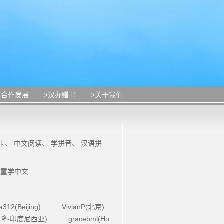
校合作发展
>汉办赠书
>关于我们
卡
、
中文阅读
、
学拼音
、
汉语拼
儿童学中文
la312(Beijing)
VivianP(北京)
4(万隆-印度尼西亚)
gracebml(Ho