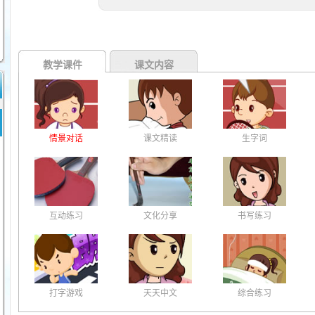
教学课件
课文内容
情景对话
课文精读
生字词
互动练习
文化分享
书写练习
打字游戏
天天中文
综合练习