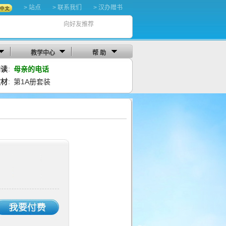
> 站点
> 联系我们
> 汉办赠书
向好友推荐
教学中心
帮 助
阅读
母亲的电话
：
教材
第1A册套装
：