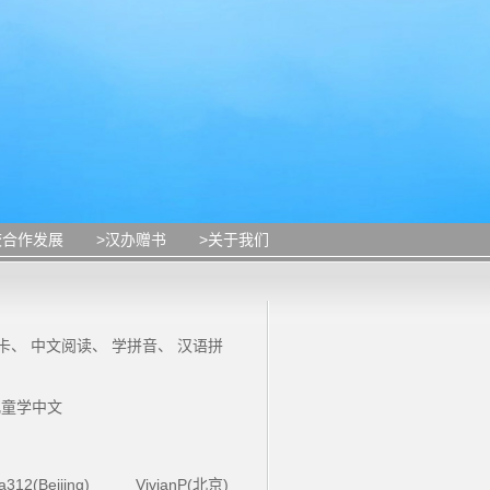
校合作发展
>汉办赠书
>关于我们
卡
、
中文阅读
、
学拼音
、
汉语拼
儿童学中文
la312(Beijing)
VivianP(北京)