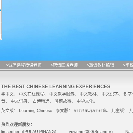
>诚聘远程授课老师
>聘请区域老师
>邀请教材编辑
>学
THE BEST CHINESE LEARNING EXPERIENCES
学中文
、
中文在线课程
、
中文教学服务
、
中文教材
、
中文识字
、
识字
音
、
中文词典
、
古诗精选
、
睡前故事
、
中华文化
。
英文版：
Learning Chinese
泰文版：
การเรียนรู้ภาษาจีน
儿童版：
热烈欢迎新朋友：
limseebeng(PULAU PINANG)
ypwong2000(Selangor)
Nai