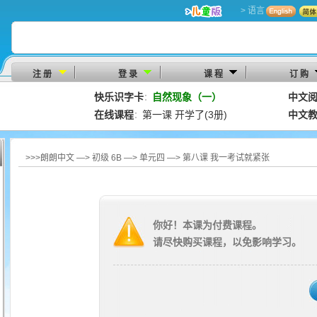
> 语言
注 册
登 录
课 程
订 购
快乐识字卡
自然现象（一）
中文
：
在线课程
第一课 开学了(3册)
中文
：
>>>朗朗中文 —> 初级 6B —> 单元四 —> 第八课 我一考试就紧张
你好！本课为付费课程。
请尽快购买课程，以免影响学习。