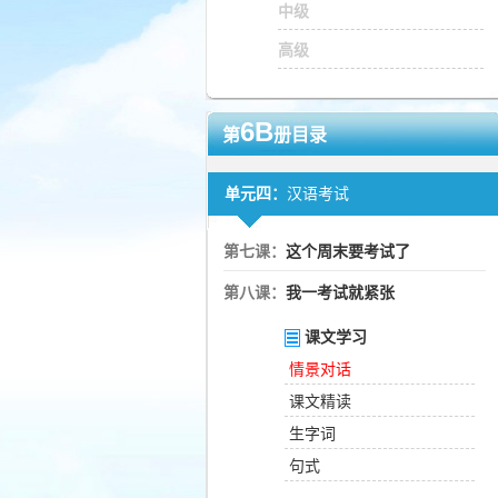
中级
高级
6B
第
册目录
单元四：
汉语考试
第七课：
这个周末要考试了
第八课：
我一考试就紧张
课文学习
情景对话
课文精读
生字词
句式