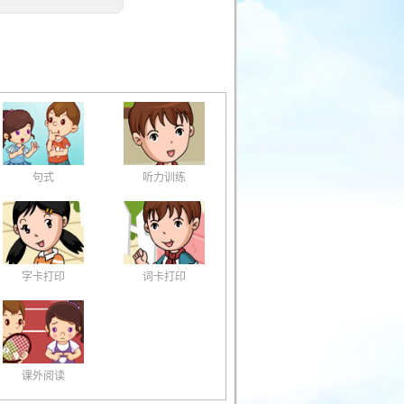
句式
听力训练
字卡打印
词卡打印
课外阅读