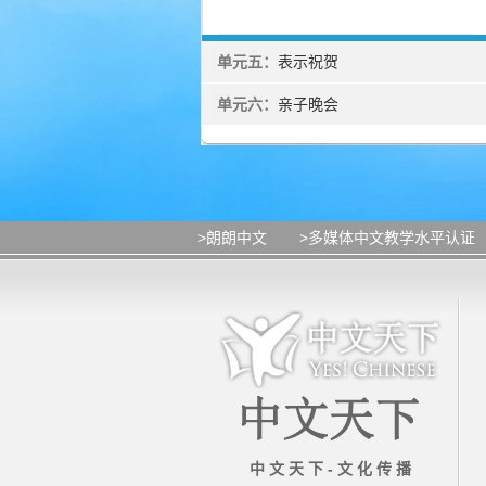
单元五：
表示祝贺
单元六：
亲子晚会
>朗朗中文
>多媒体中文教学水平认证
中 文 天 下 - 文 化 传 播