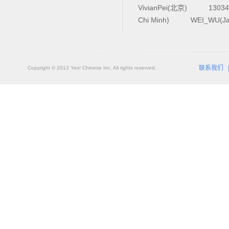
VivianPei(北京)
1303
Chi Minh)
WEI_WU(Ja
联系我们
Copyright © 2013 Yes! Chinese Inc. All rights reserved.