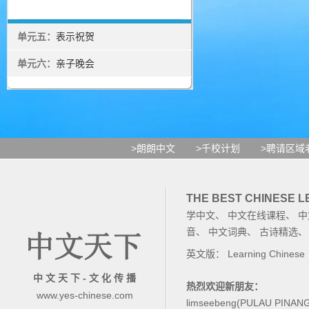
单元五：
表示祝贺
单元六：
亲子晚会
>朗朗中文
>千校计划
>聘请区域
THE BEST CHINESE 
学中文
、
中文在线课程
、
中
音
、
中文词典
、
古诗精选
英文版：
Learning Chinese
中 文 天 下 - 文 化 传 播
热烈欢迎新朋友：
www.yes-chinese.com
limseebeng(PULAU PINAN