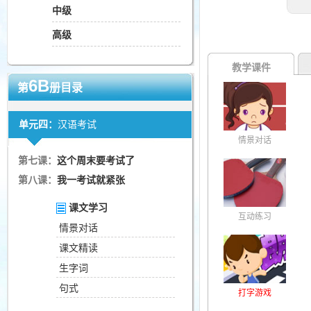
中级
高级
教学课件
6B
第
册目录
单元四：
汉语考试
情景对话
第七课：
这个周末要考试了
第八课：
我一考试就紧张
课文学习
互动练习
情景对话
课文精读
生字词
句式
打字游戏