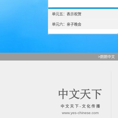
单元五：
表示祝贺
单元六：
亲子晚会
>朗朗中文
中 文 天 下 - 文 化 传 播
www.yes-chinese.com