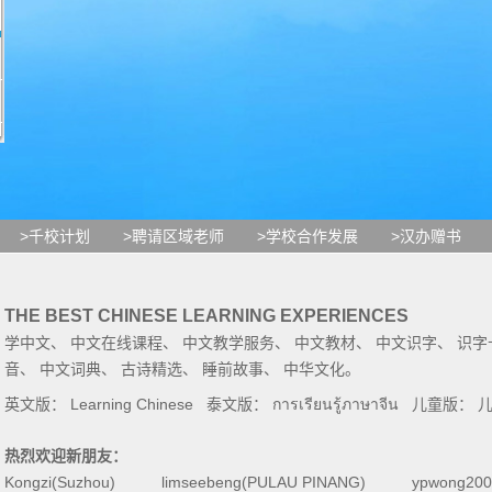
>千校计划
>聘请区域老师
>学校合作发展
>汉办赠书
THE BEST CHINESE LEARNING EXPERIENCES
学中文
、
中文在线课程
、
中文教学服务
、
中文教材
、
中文识字
、
识字
音
、
中文词典
、
古诗精选
、
睡前故事
、
中华文化
。
英文版：
Learning Chinese
泰文版：
การเรียนรู้ภาษาจีน
儿童版：
热烈欢迎新朋友：
Kongzi(Suzhou)
limseebeng(PULAU PINANG)
ypwong200