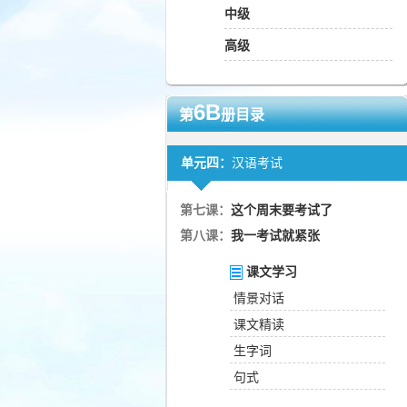
中级
高级
6B
第
册目录
单元四：
汉语考试
第七课：
这个周末要考试了
第八课：
我一考试就紧张
课文学习
情景对话
课文精读
生字词
句式