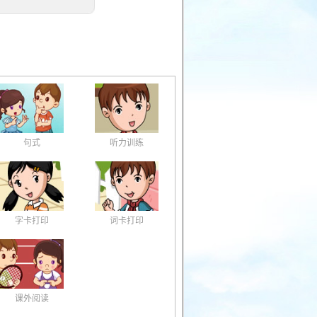
句式
听力训练
字卡打印
词卡打印
课外阅读