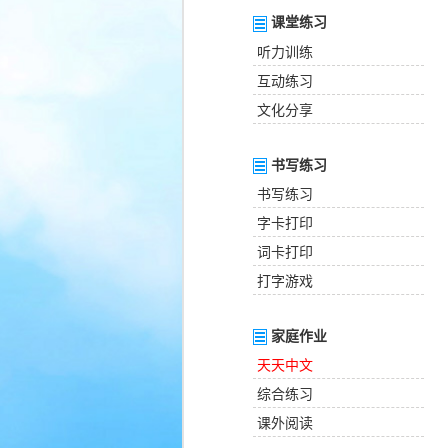
课堂练习
听力训练
互动练习
文化分享
书写练习
书写练习
字卡打印
词卡打印
打字游戏
家庭作业
天天中文
综合练习
课外阅读