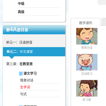
中级
高级
教学课件
4A
第
册目录
单元一：
汉语拼音
情景对话
单元二：
中文课堂
第三课：
在教室里
课文学习
互动练习
情景对话
生字词
句式
练习册