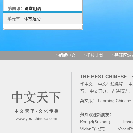
第四课：
课堂用语
单元三：
体育运动
>朗朗中文
>千校计划
>聘请区域
THE BEST CHINESE 
学中文
、
中文在线课程
、
中
音
、
中文词典
、
古诗精选
英文版：
Learning Chinese
中 文 天 下 - 文 化 传 播
热烈欢迎新朋友：
www.yes-chinese.com
Kongzi(Suzhou)
lims
VivianP(北京)
Vivian