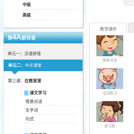
中级
高级
教学课件
4A
第
册目录
单元一：
汉语拼音
情景对话
单元二：
中文课堂
第三课：
在教室里
课文学习
互动练习
情景对话
生字词
句式
练习册