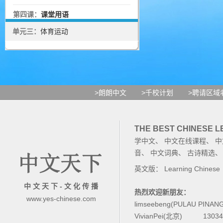
第四课：
课堂用语
单元三：
体育运动
>朗朗中文
>千校计划
>聘请区域
THE BEST CHINESE 
学中文
、
中文在线课程
、
中
音
、
中文词典
、
古诗精选
英文版：
Learning Chinese
中 文 天 下 - 文 化 传 播
热烈欢迎新朋友：
www.yes-chinese.com
limseebeng(PULAU PINAN
VivianPei(北京)
1303