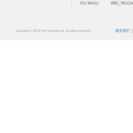
Chi Minh)
WEI_WU(Ja
联系我们
Copyright © 2013 Yes! Chinese Inc. All rights reserved.