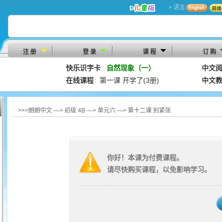
> 语言
注 册
登 录
课 程
订 购
快乐识字卡
自然现象（一）
中文
：
在线课程
第一课 开学了(3册)
中文
：
>>>朗朗中文 —> 初级 4B —> 单元六 —> 第十二课 别紧张
你好！本课为付费课程。
请尽快购买课程，以免影响学习。