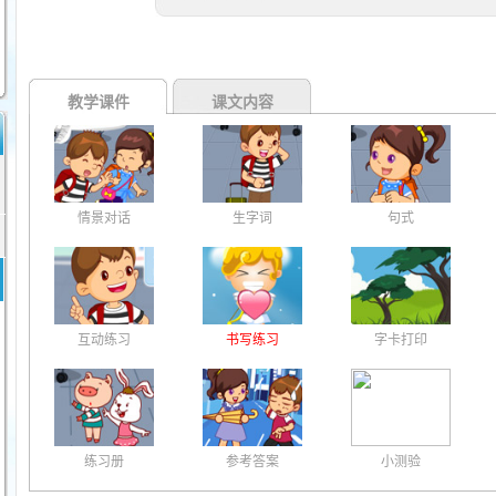
教学课件
课文内容
情景对话
生字词
句式
互动练习
书写练习
字卡打印
练习册
参考答案
小测验