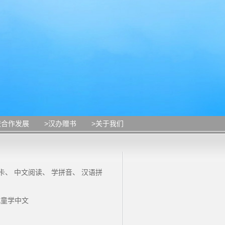
校合作发展
>汉办赠书
>关于我们
卡
、
中文阅读
、
学拼音
、
汉语拼
儿童学中文