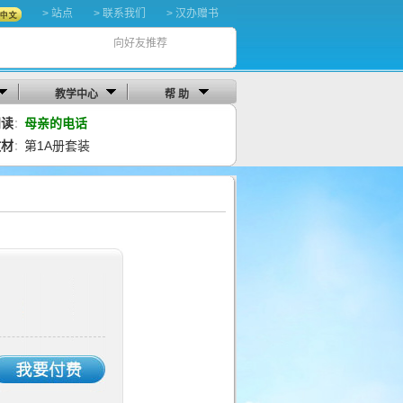
> 站点
> 联系我们
> 汉办赠书
向好友推荐
教学中心
帮 助
阅读
母亲的电话
：
教材
第1A册套装
：