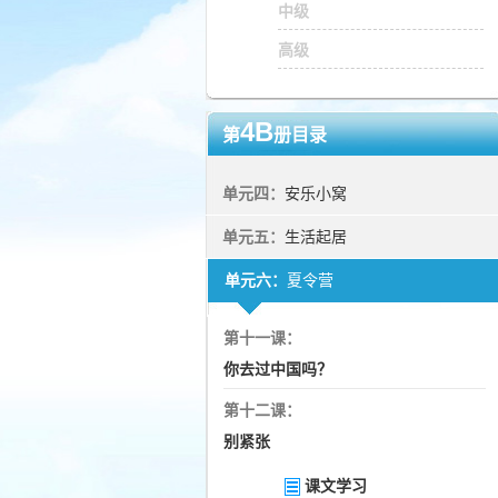
中级
高级
4B
第
册目录
单元四：
安乐小窝
单元五：
生活起居
单元六：
夏令营
第十一课：
你去过中国吗？
第十二课：
别紧张
课文学习