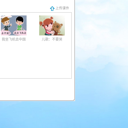
上传课件
我坐飞机去中国
儿歌：不要哭