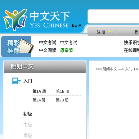
BETA
注 册
登
中文考试
中文考试
快乐识
：
中文阅读
母亲节
在线课
：
>>>朗朗中文 —> 入门 1A
入门
第1A 册
第1B 册
第2A 册
第2B 册
初级
中级
高级