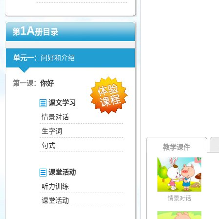
1A
第
册目录
单元一：
问好和介绍
第一课：
你好
课文学习
情景对话
生字词
句式
教学课件
课堂活动
听力训练
情景对话
课堂活动