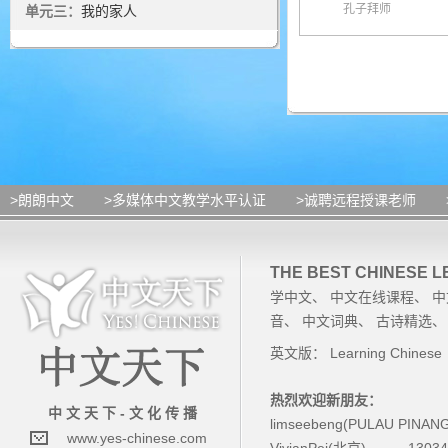
孔子拜师
单元三：
我的家人
>朗朗中文
>多媒体中文教学水平认证
>诚聘远程授课老师
THE BEST CHINESE 
学中文
、
中文在线课程
、
中
音
、
中文词典
、
古诗精选
英文版：
Learning Chinese
热烈欢迎新朋友：
中 文 天 下 - 文 化 传 播
limseebeng(PULAU PINAN
www.yes-chinese.com
VivianPei(北京)
1303