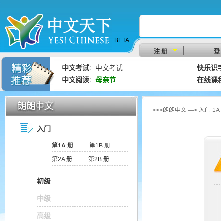
BETA
注 册
登
中文考试
中文考试
快乐识
：
中文阅读
母亲节
在线课
：
>>>朗朗中文 —> 入门 1
入门
第1A 册
第1B 册
第2A 册
第2B 册
初级
中级
高级