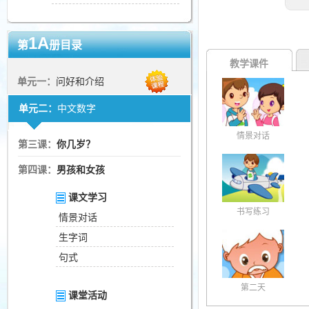
1A
第
册目录
教学课件
单元一：
问好和介绍
单元二：
中文数字
情景对话
第三课：
你几岁？
第四课：
男孩和女孩
课文学习
书写练习
情景对话
生字词
句式
第二天
课堂活动