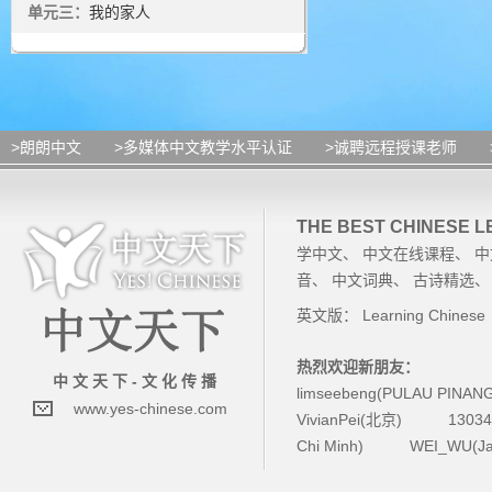
单元三：
我的家人
>朗朗中文
>多媒体中文教学水平认证
>诚聘远程授课老师
THE BEST CHINESE 
学中文
、
中文在线课程
、
中
音
、
中文词典
、
古诗精选
英文版：
Learning Chinese
热烈欢迎新朋友：
中 文 天 下 - 文 化 传 播
limseebeng(PULAU PINAN
www.yes-chinese.com
VivianPei(北京)
1303
Chi Minh)
WEI_WU(Ja