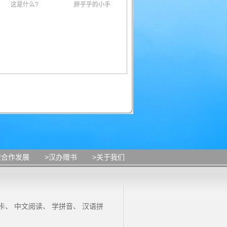
这是什么?
胖乎乎的小手
校合作发展
>汉办赠书
>关于我们
卡
、
中文阅读
、
学拼音
、
汉语拼