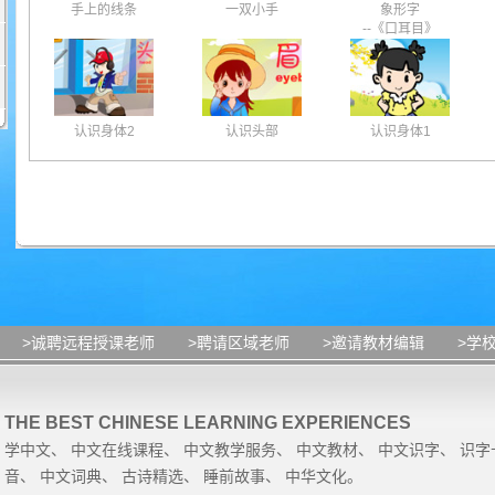
手上的线条
一双小手
象形字
--《口耳目》
认识身体2
认识头部
认识身体1
>诚聘远程授课老师
>聘请区域老师
>邀请教材编辑
>学
THE BEST CHINESE LEARNING EXPERIENCES
学中文
、
中文在线课程
、
中文教学服务
、
中文教材
、
中文识字
、
识字
音
、
中文词典
、
古诗精选
、
睡前故事
、
中华文化
。