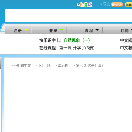
> 语言
注 册
登 录
课 程
订 购
快乐识字卡
自然现象（一）
中文
：
在线课程
第一课 开学了(3册)
中文
：
>>>朗朗中文 —> 入门 1B —> 单元四 —> 第七课 这是什么？