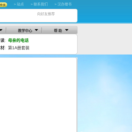
> 站点
> 联系我们
> 汉办赠书
向好友推荐
教学中心
帮 助
阅读
母亲的电话
：
教材
第1A册套装
：