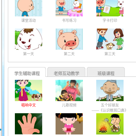
课堂活动
书写练习
字卡打印
第一天
第二天
第三天
学生辅助课程
老师互动教学
班级课程
唱响中文
儿歌视频
五个好朋友
——《认识眼耳口鼻》