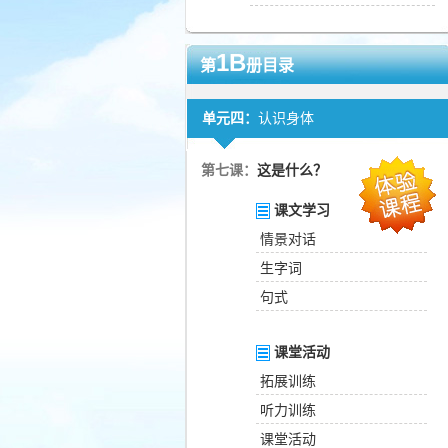
1B
第
册目录
单元四：
认识身体
第七课：
这是什么？
课文学习
情景对话
生字词
句式
课堂活动
拓展训练
听力训练
课堂活动