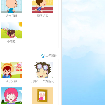
词卡打印
识字游戏
小测验
上传课件
认识头部
儿歌：五个好朋友