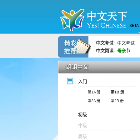
BETA
中文考试
中文考试
：
中文阅读
母亲节
：
入门
第1A 册
第1B 册
第2A 册
第2B 册
初级
中级
高级