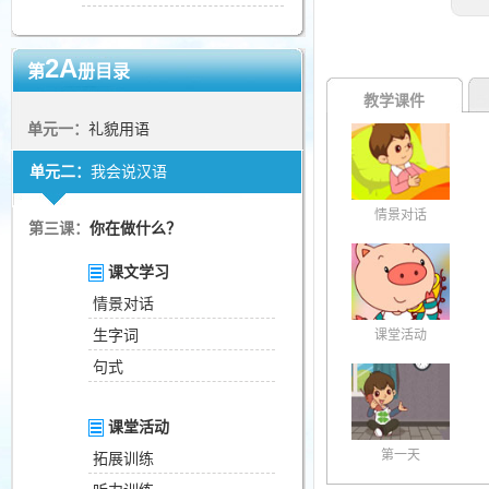
2A
第
册目录
教学课件
单元一：
礼貌用语
单元二：
我会说汉语
情景对话
第三课：
你在做什么？
课文学习
情景对话
生字词
课堂活动
句式
课堂活动
第一天
拓展训练