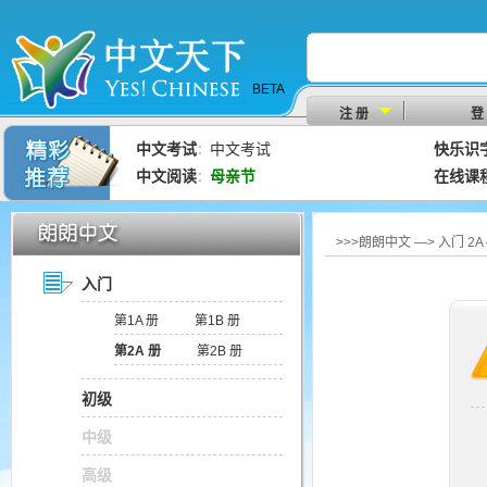
BETA
注 册
登
中文考试
中文考试
快乐识
：
中文阅读
母亲节
在线课
：
>>>朗朗中文 —> 入门 2
入门
第1A 册
第1B 册
第2A 册
第2B 册
初级
中级
高级