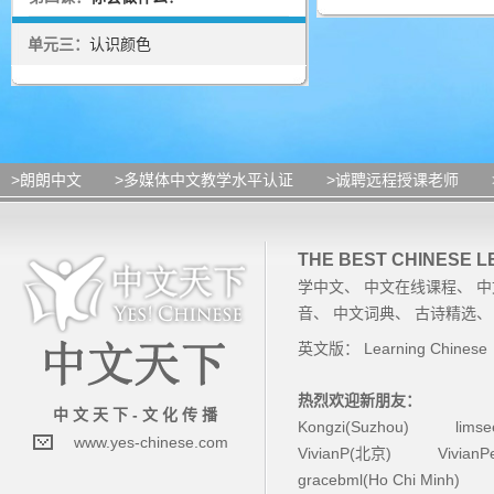
单元三：
认识颜色
>朗朗中文
>多媒体中文教学水平认证
>诚聘远程授课老师
THE BEST CHINESE 
学中文
、
中文在线课程
、
中
音
、
中文词典
、
古诗精选
英文版：
Learning Chinese
热烈欢迎新朋友：
中 文 天 下 - 文 化 传 播
Kongzi(Suzhou)
lims
www.yes-chinese.com
VivianP(北京)
Vivian
gracebml(Ho Chi Minh)