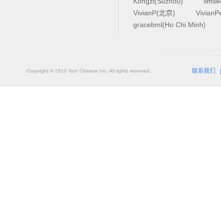
Kongzi(Suzhou)
lims
VivianP(北京)
Vivian
gracebml(Ho Chi Minh)
联系我们
Copyright © 2013 Yes! Chinese Inc. All rights reserved.