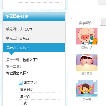
2B
第
册目录
教学课件
单元四：
认识天气
单元五：
买东西
单元六：
看医生
情景对话
第十一课：
他怎么了？
第十二课：
你觉得怎么样？
课堂活动
课文学习
情景对话
生字词
第一天
句式