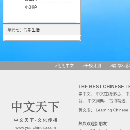
小测验
单元七：
假期生活
>朗朗中文
>千校计划
>聘请区域
THE BEST CHINESE 
学中文
、
中文在线课程
、
中
音
、
中文词典
、
古诗精选
英文版：
Learning Chinese
中 文 天 下 - 文 化 传 播
热烈欢迎新朋友：
www.yes-chinese.com