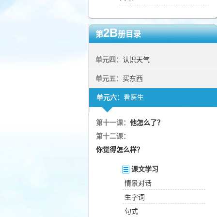
2B
第
册目录
单元四：
认识天气
单元五：
买东西
单元六：
看医生
第十一课：
他怎么了？
第十二课：
你觉得怎么样？
课文学习
情景对话
生字词
句式