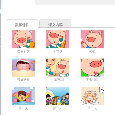
教学课件
课文内容
情景对话
生字词
句式
课堂活动
书写练习
字卡打印
第一天
第二天
第三天