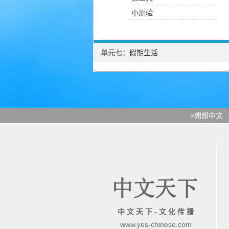
小测验
单元七：
假期生活
>朗朗中文
中 文 天 下 - 文 化 传 播
www.yes-chinese.com