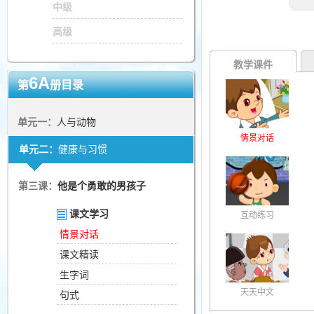
中级
高级
教学课件
6A
第
册目录
单元一：
人与动物
情景对话
单元二：
健康与习惯
第三课：
他是个勇敢的男孩子
课文学习
互动练习
情景对话
课文精读
生字词
天天中文
句式