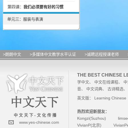
第四课：
我们必须要有好的习惯
单元三：
服装与表演
>朗朗中文
>多媒体中文教学水平认证
>诚聘远程授课老师
THE BEST CHINESE 
学中文
、
中文在线课程
、
中
音
、
中文词典
、
古诗精选
英文版：
Learning Chinese
热烈欢迎新朋友：
中 文 天 下 - 文 化 传 播
Kongzi(Suzhou)
lims
www.yes-chinese.com
VivianP(北京)
Vivian