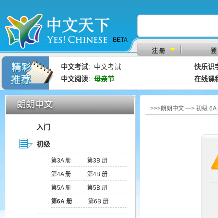
BETA
注 册
登
中文考试
中文考试
快乐识
：
中文阅读
母亲节
在线课
：
>>>朗朗中文 —> 初级 6
入门
初级
第3A 册
第3B 册
第4A 册
第4B 册
第5A 册
第5B 册
第6A 册
第6B 册