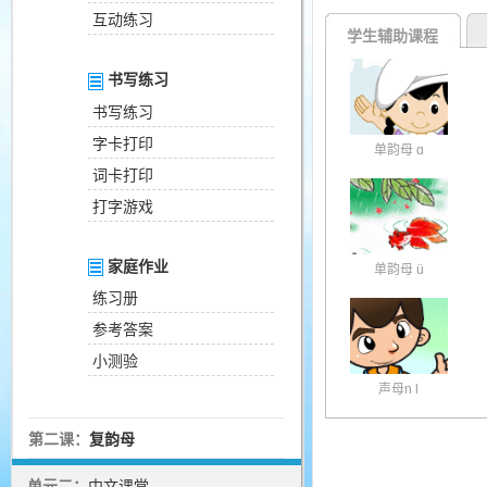
互动练习
学生辅助课程
书写练习
书写练习
字卡打印
单韵母 ɑ
词卡打印
打字游戏
家庭作业
单韵母 ü
练习册
参考答案
小测验
声母n l
第二课：
复韵母
单元二：
中文课堂