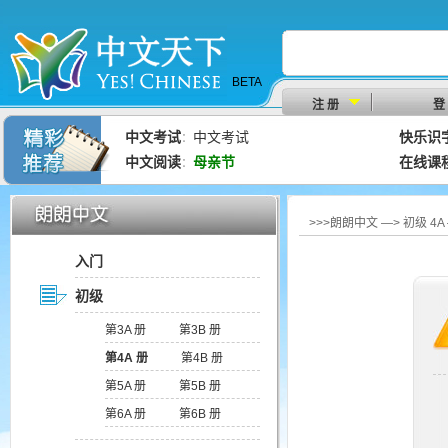
BETA
注 册
登
中文考试
中文考试
快乐识
：
中文阅读
母亲节
在线课
：
>>>朗朗中文 —> 初级 4
入门
初级
第3A 册
第3B 册
第4A 册
第4B 册
第5A 册
第5B 册
第6A 册
第6B 册