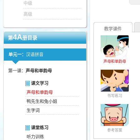
中级
高级
教学课件
4A
第
册目录
单元一：
汉语拼音
声母和单韵母
第一课：
声母和单韵母
课文学习
声母和单韵母
书写练习
鸭先生和兔小姐
生字词
课堂练习
参考答案
听力训练