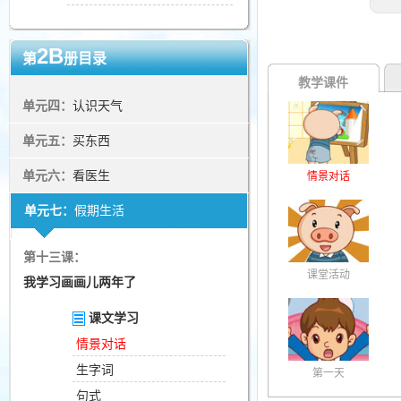
2B
第
册目录
教学课件
单元四：
认识天气
单元五：
买东西
单元六：
看医生
情景对话
单元七：
假期生活
第十三课：
课堂活动
我学习画画儿两年了
课文学习
情景对话
生字词
第一天
句式