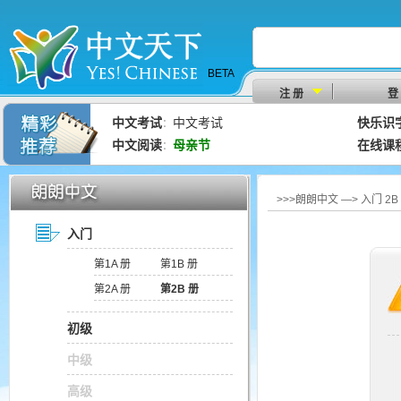
BETA
注 册
登
中文考试
中文考试
快乐识
：
中文阅读
母亲节
在线课
：
>>>朗朗中文 —> 入门 
入门
第1A 册
第1B 册
第2A 册
第2B 册
初级
中级
高级