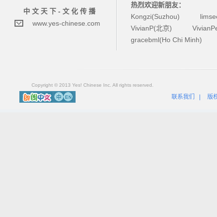
热烈欢迎新朋友：
中 文 天 下 - 文 化 传 播
Kongzi(Suzhou)
lims
www.yes-chinese.com
VivianP(北京)
Vivian
gracebml(Ho Chi Minh)
Copyright © 2013 Yes! Chinese Inc. All rights reserved.
联系我们
|
版