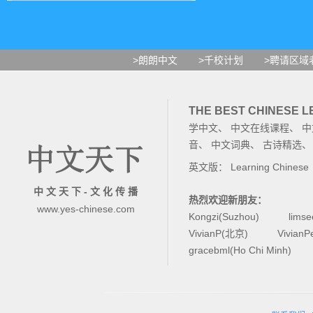
>朗朗中文
>千校计划
>聘请区域
THE BEST CHINESE 
学中文
、
中文在线课程
、
中
音
、
中文词典
、
古诗精选
英文版：
Learning Chinese
中 文 天 下 - 文 化 传 播
热烈欢迎新朋友：
www.yes-chinese.com
Kongzi(Suzhou)
lims
VivianP(北京)
Vivian
gracebml(Ho Chi Minh)