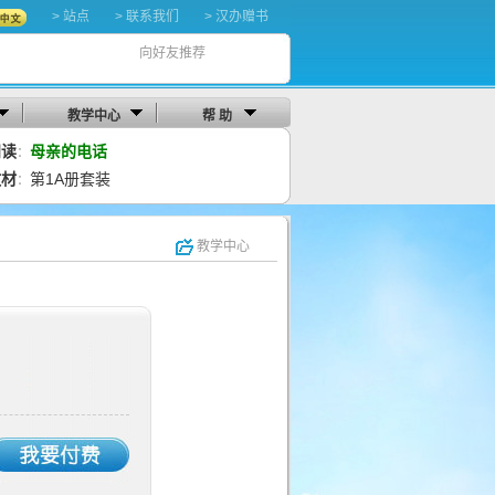
> 站点
> 联系我们
> 汉办赠书
向好友推荐
教学中心
帮 助
阅读
母亲的电话
：
教材
第1A册套装
：
教学中心