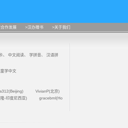
校合作发展
>汉办赠书
>关于我们
卡
、
中文阅读
、
学拼音
、
汉语拼
儿童学中文
la312(Beijing)
VivianP(北京)
4(万隆-印度尼西亚)
gracebml(Ho