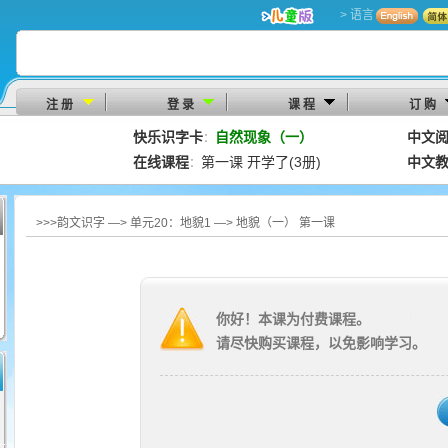
> 语言
注 册
登 录
课 程
订 购
快乐识字卡
自然现象（一）
中文
：
在线课程
第一课 开学了(3册)
中文
：
>>>韵文识字 —> 单元20：地貌1 —> 地貌（一） 第一课
你好！本课为付费课程。
请尽快购买课程，以免影响学习。