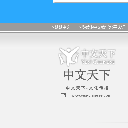
>朗朗中文
>多媒体中文教学水平认证
中 文 天 下 - 文 化 传 播
www.yes-chinese.com