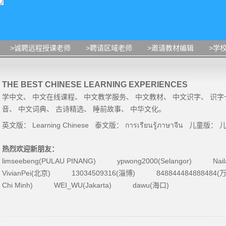
>诚聘远程授课老师
>聘请区域老师
>邀请教材编辑
>学
THE BEST CHINESE LEARNING EXPERIENCES
学中文
、
中文在线课程
、
中文教学服务
、
中文教材
、
中文识字
、
识字
音
、
中文词典
、
古诗精选
、
睡前故事
、
中华文化
。
英文版：
Learning Chinese
泰文版：
การเรียนรู้ภาษาจีน
儿童版：
热烈欢迎新朋友：
limseebeng(PULAU PINANG)
ypwong2000(Selangor)
Nai
VivianPei(北京)
13034509316(淄博)
84884448488848
Chi Minh)
WEI_WU(Jakarta)
dawu(海口)