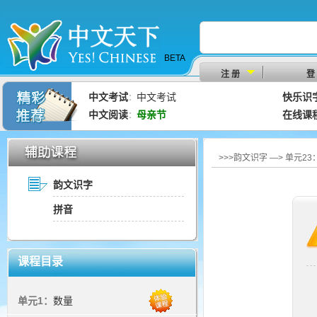
BETA
注 册
登
中文考试
中文考试
快乐识
：
中文阅读
母亲节
在线课
：
>>>韵文识字 —> 单元2
韵文识字
拼音
课程目录
单元1：
数量