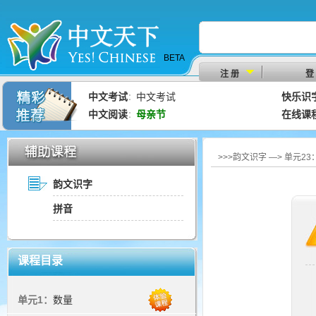
BETA
注 册
登
中文考试
中文考试
快乐识
：
中文阅读
母亲节
在线课
：
>>>韵文识字 —> 单元2
韵文识字
拼音
课程目录
单元1：
数量