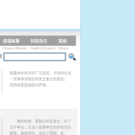
成语故事
科技杂文
其他
Chinese Wisdom
Health & Science
Others
索
随着纳米技术的广泛运用，今后的生活
丶军事等领域还将发生重大的变化。
塔西纳里是美国马萨诸...
春秋时候，晋献公听信谗言，杀了
太子申生，又派人捉拿申生的异母兄长
重耳。重耳闻讯，逃出了晋国，在...