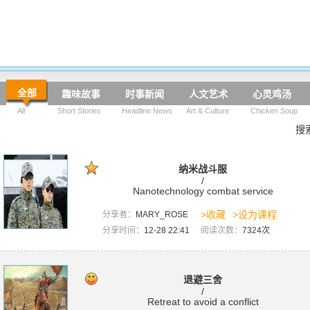
全部
趣味故事
时事新闻
人文艺术
心灵鸡汤
All
Short Stories
Headline News
Art & Culture
Chicken Soup
搜
纳米战斗服
/
Nanotechnology combat service
>收藏
>设为课程
分享者：
MARY_ROSE
分享时间：
12-28 22:41
阅读次数：
7324次
退避三舍
/
Retreat to avoid a conflict