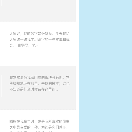
大家好，我的名字是张华龙。今天我给
大家讲一讲我学习汉字的一些故事和体
会。 我觉得，学习...
我常常遗憾我家门前的那块丑石呢：它
黑黝黝地卧在那里，牛似的模样；谁也
不知道是什么时候留在这里的...
蟋蟀在我童年时，确是我所喜欢的昆虫
之中最喜爱的一种，为的是它们善斗，