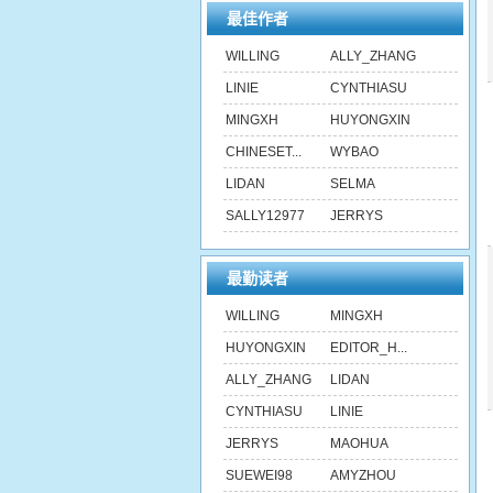
最佳作者
WILLING
ALLY_ZHANG
LINIE
CYNTHIASU
MINGXH
HUYONGXIN
CHINESET...
WYBAO
LIDAN
SELMA
SALLY12977
JERRYS
最勤读者
WILLING
MINGXH
HUYONGXIN
EDITOR_H...
ALLY_ZHANG
LIDAN
CYNTHIASU
LINIE
JERRYS
MAOHUA
SUEWEI98
AMYZHOU