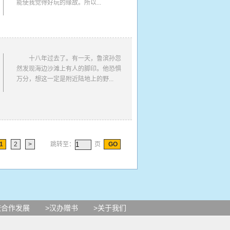
能使我觉得好玩的缘故。所以...
十八年过去了。有一天，鲁滨孙忽
然发现海边沙滩上有人的脚印。他恐惧
万分，想这一定是附近陆地上的野...
1
2
>
跳转至：
页
GO
校合作发展
>汉办赠书
>关于我们