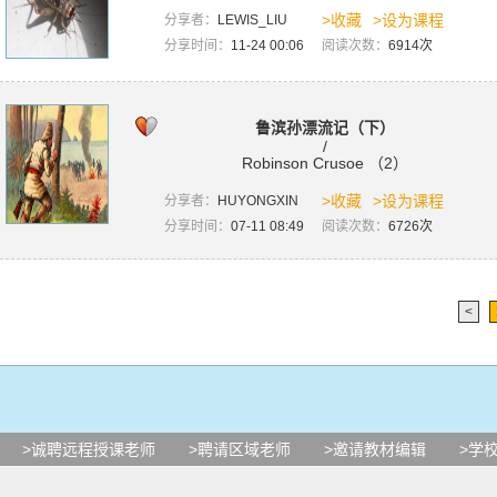
>收藏
>设为课程
分享者：
LEWIS_LIU
分享时间：
11-24 00:06
阅读次数：
6914次
鲁滨孙漂流记（下）
/
Robinson Crusoe （2）
>收藏
>设为课程
分享者：
HUYONGXIN
分享时间：
07-11 08:49
阅读次数：
6726次
<
>诚聘远程授课老师
>聘请区域老师
>邀请教材编辑
>学