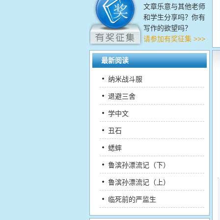
文章乐意与其他老师
和学生分享吗？你有
写作的欲望吗？
请参加有奖征集 >>>
最新阅读
纳米战斗服
退避三舍
学中文
丑石
蟋蟀
鲁滨孙漂流记（下）
鲁滨孙漂流记（上）
临死前的严监生