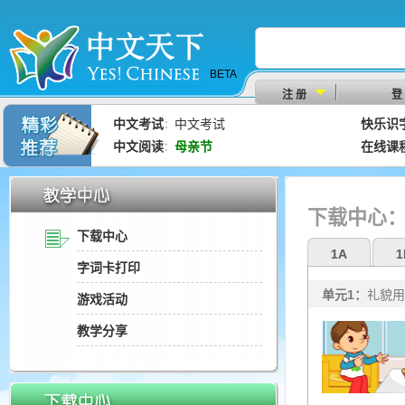
BETA
注 册
登
中文考试
中文考试
快乐识
：
中文阅读
母亲节
在线课
：
下载中心
下载中心
1A
1
字词卡打印
单元1：
礼貌用
游戏活动
教学分享