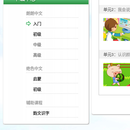
单元2：
我会说
朗朗中文
入门
初级
中级
单元3：
认识颜
高级
绝色中文
启蒙
初级
辅助课程
韵文识字