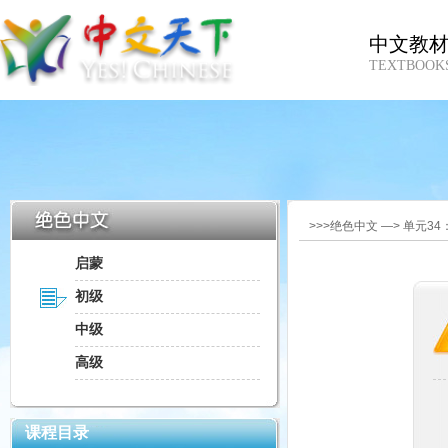
中文教
TEXTBOOK
>>>绝色中文 —> 单元3
启蒙
初级
中级
高级
课程目录