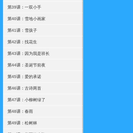
第39课：
一双小手
第40课：
雪地小画家
第41课：
雪孩子
第42课：
找花生
第43课：
因为我是班长
第44课：
圣诞节前夜
第45课：
爱的承诺
第46课：
古诗两首
第47课：
小柳树绿了
第48课：
春雨
第49课：
松树林