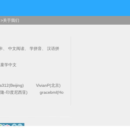
>关于我们
卡
、
中文阅读
、
学拼音
、
汉语拼
儿童学中文
la312(Beijing)
VivianP(北京)
4(万隆-印度尼西亚)
gracebml(Ho