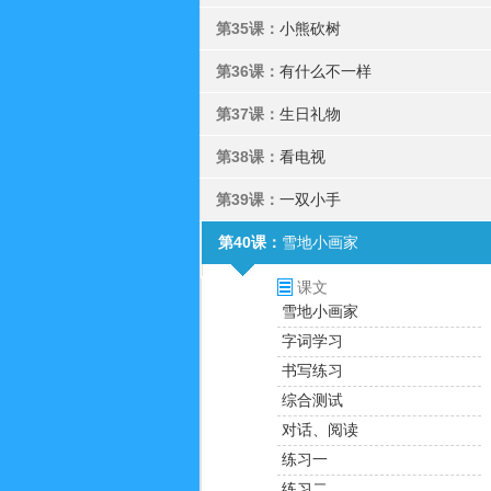
第35课：
小熊砍树
第36课：
有什么不一样
第37课：
生日礼物
第38课：
看电视
第39课：
一双小手
第40课：
雪地小画家
课文
雪地小画家
字词学习
书写练习
综合测试
对话、阅读
练习一
练习二