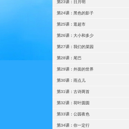
第23课：
日月明
第24课：
黑色的影子
第25课：
逛超市
第26课：
大小和多少
第27课：
我们的菜园
第28课：
尾巴
第29课：
外面的世界
第30课：
雨点儿
第31课：
古诗两首
第32课：
荷叶圆圆
第33课：
公园夜色
第34课：
你一定行