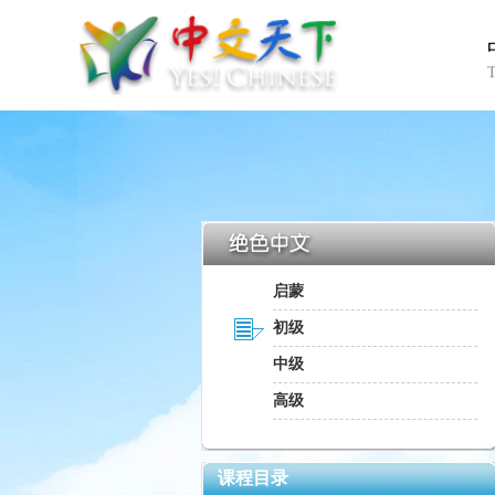
启蒙
初级
中级
高级
课程目录