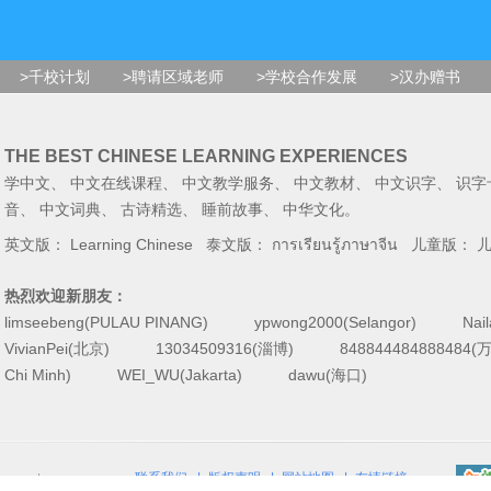
>千校计划
>聘请区域老师
>学校合作发展
>汉办赠书
THE BEST CHINESE LEARNING EXPERIENCES
学中文
、
中文在线课程
、
中文教学服务
、
中文教材
、
中文识字
、
识字
音
、
中文词典
、
古诗精选
、
睡前故事
、
中华文化
。
英文版：
Learning Chinese
泰文版：
การเรียนรู้ภาษาจีน
儿童版：
热烈欢迎新朋友：
limseebeng(PULAU PINANG)
ypwong2000(Selangor)
Nai
VivianPei(北京)
13034509316(淄博)
84884448488848
Chi Minh)
WEI_WU(Jakarta)
dawu(海口)
联系我们
|
版权声明
|
网站地图
|
友情链接
reserved.