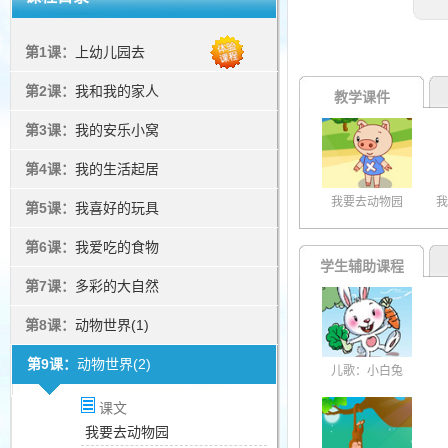
第1课：
上幼儿园去
第2课：
我和我的家人
教学课件
第3课：
我的安乐小窝
第4课：
我的生活起居
我要去动物园
我
第5课：
我喜好的玩具
第6课：
我爱吃的食物
学生辅助课程
第7课：
多彩的大自然
第8课：
动物世界(1)
第9课：
动物世界(2)
儿歌：小白兔
课文
我要去动物园