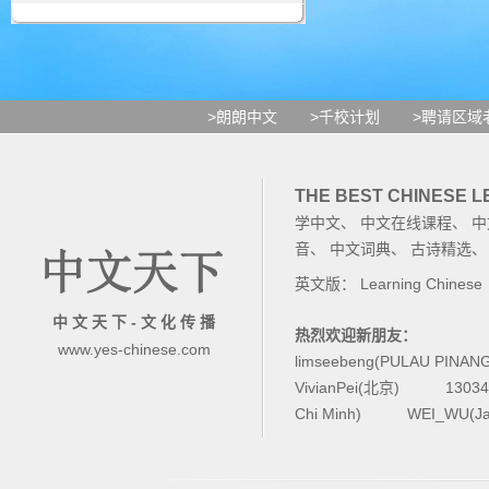
>朗朗中文
>千校计划
>聘请区域
THE BEST CHINESE 
学中文
、
中文在线课程
、
中
音
、
中文词典
、
古诗精选
英文版：
Learning Chinese
中 文 天 下 - 文 化 传 播
热烈欢迎新朋友：
www.yes-chinese.com
limseebeng(PULAU PINAN
VivianPei(北京)
1303
Chi Minh)
WEI_WU(Ja