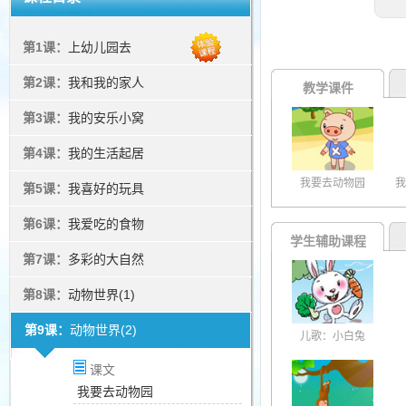
第1课：
上幼儿园去
第2课：
我和我的家人
教学课件
第3课：
我的安乐小窝
第4课：
我的生活起居
我要去动物园
我
第5课：
我喜好的玩具
第6课：
我爱吃的食物
学生辅助课程
第7课：
多彩的大自然
第8课：
动物世界(1)
第9课：
动物世界(2)
儿歌：小白兔
课文
我要去动物园