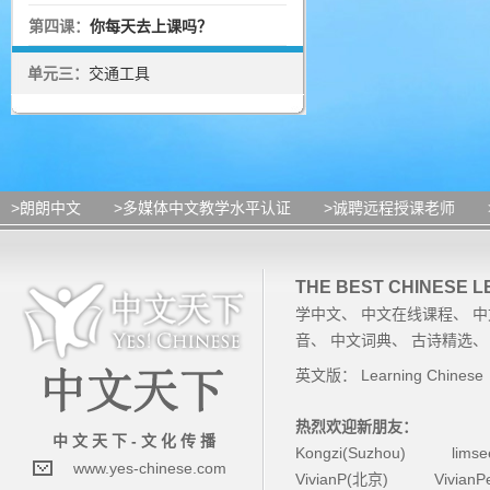
第四课：
你每天去上课吗？
单元三：
交通工具
>朗朗中文
>多媒体中文教学水平认证
>诚聘远程授课老师
THE BEST CHINESE 
学中文
、
中文在线课程
、
中
音
、
中文词典
、
古诗精选
英文版：
Learning Chinese
热烈欢迎新朋友：
中 文 天 下 - 文 化 传 播
Kongzi(Suzhou)
lims
www.yes-chinese.com
VivianP(北京)
Vivian