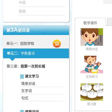
中级
高级
教学课件
3A
第
册目录
单元一：
回到学校
情景对话
单元二：
学数量词
第三课：
我第一次到长城
课文学习
互动练习
情景对话
生字词
句式
练习册
课堂活动