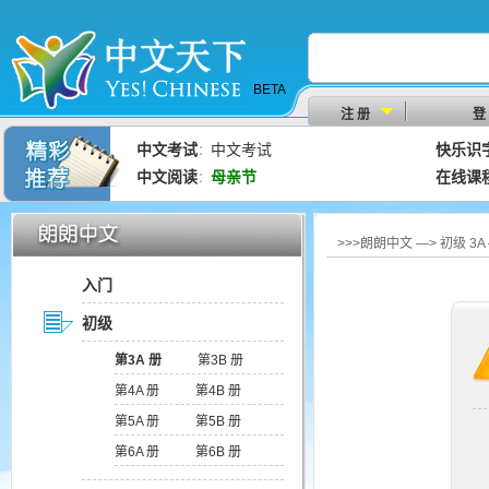
BETA
注 册
登
中文考试
中文考试
快乐识
：
中文阅读
母亲节
在线课
：
>>>朗朗中文 —> 初级 3
入门
初级
第3A 册
第3B 册
第4A 册
第4B 册
第5A 册
第5B 册
第6A 册
第6B 册