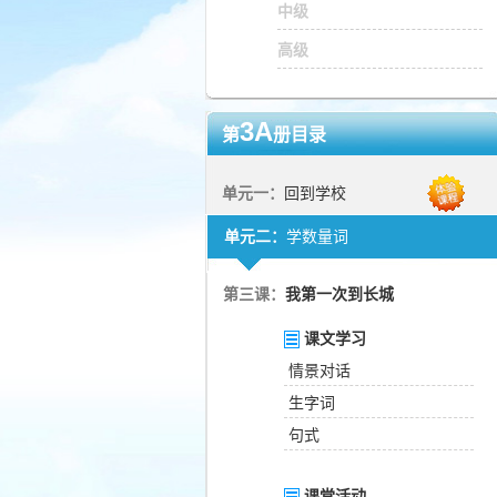
中级
高级
3A
第
册目录
单元一：
回到学校
单元二：
学数量词
第三课：
我第一次到长城
课文学习
情景对话
生字词
句式
课堂活动