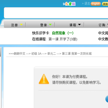
> 语言
注 册
登 录
课 程
订 购
快乐识字卡
自然现象（一）
中文
：
在线课程
第一课 开学了(3册)
中文
：
>>>朗朗中文 —> 初级 3A —> 单元二 —> 第三课 我第一次到长城
你好！本课为付费课程。
请尽快购买课程，以免影响学习。