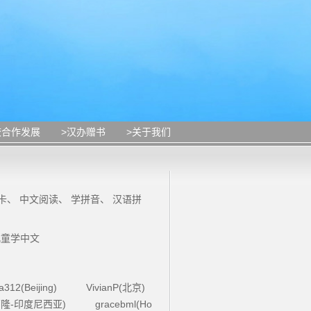
校合作发展
>汉办赠书
>关于我们
卡
、
中文阅读
、
学拼音
、
汉语拼
儿童学中文
la312(Beijing)
VivianP(北京)
4(万隆-印度尼西亚)
gracebml(Ho