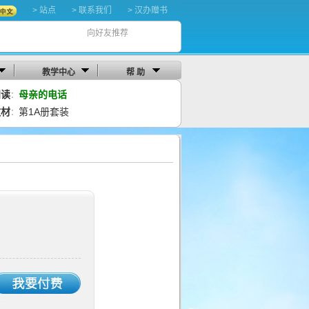
> 站点
> 联系我们
> 汉办赠书
向好友推荐
教学中心
帮 助
阅读
母亲的电话
：
教材
第1A册套装
：