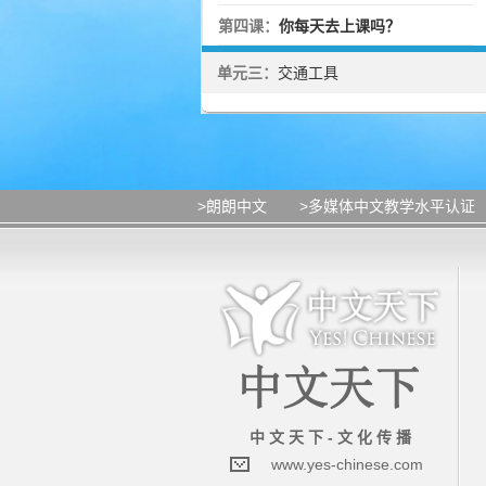
第四课：
你每天去上课吗？
单元三：
交通工具
>朗朗中文
>多媒体中文教学水平认证
中 文 天 下 - 文 化 传 播
www.yes-chinese.com