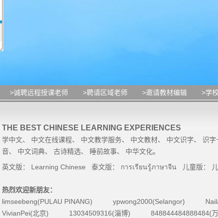
>诚聘远程授课老师
>聘请区域老师
>邀请教材编辑
>学
THE BEST CHINESE LEARNING EXPERIENCES
学中文
、
中文在线课程
、
中文教学服务
、
中文教材
、
中文识字
、
识字
音
、
中文词典
、
古诗精选
、
睡前故事
、
中华文化
。
英文版：
Learning Chinese
泰文版：
การเรียนรู้ภาษาจีน
儿童版：
热烈欢迎新朋友：
limseebeng(PULAU PINANG)
ypwong2000(Selangor)
Nai
VivianPei(北京)
13034509316(淄博)
84884448488848