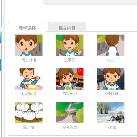
教学课件
课文内容
情景对话
生字词
句式
互动练习
书写练习
字卡打印
练习册
参考答案
小测验