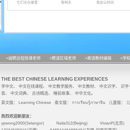
它们长在哪里
等明天
我会认时间
>诚聘远程授课老师
>聘请区域老师
>邀请教材编辑
>学
THE BEST CHINESE LEARNING EXPERIENCES
学中文
、
中文在线课程
、
中文教学服务
、
中文教材
、
中文识字
、
识字
音
、
中文词典
、
古诗精选
、
睡前故事
、
中华文化
。
英文版：
Learning Chinese
泰文版：
การเรียนรู้ภาษาจีน
儿童版：
热烈欢迎新朋友：
ypwong2000(Selangor)
Naila312(Beijing)
VivianP(北京)
13034509316(淄博)
848844484888484(万隆-印度尼西亚)