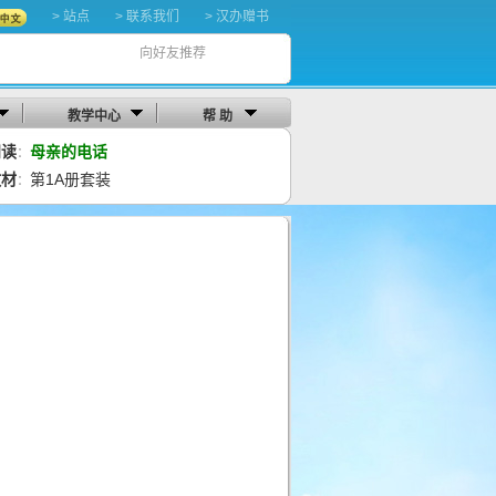
> 站点
> 联系我们
> 汉办赠书
向好友推荐
教学中心
帮 助
阅读
母亲的电话
：
教材
第1A册套装
：