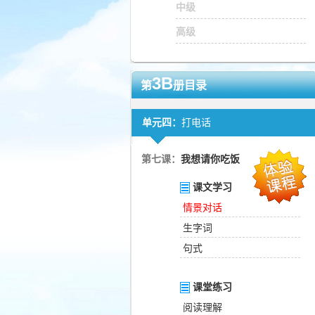
中级
高级
3B
第
册目录
单元四：
打电话
第七课：
我想请你吃饭
课文学习
情景对话
生字词
句式
课堂练习
阅读理解