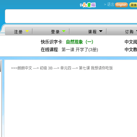
> 语言
注 册
登 录
课 程
订 购
快乐识字卡
自然现象（一）
中文
：
在线课程
第一课 开学了(3册)
中文
：
>>>朗朗中文 —> 初级 3B —> 单元四 —> 第七课 我想请你吃饭