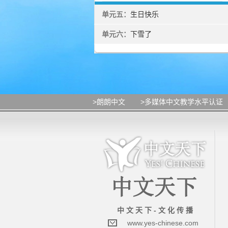
单元五：
生日快乐
单元六：
下雪了
>朗朗中文
>多媒体中文教学水平认证
中 文 天 下 - 文 化 传 播
www.yes-chinese.com