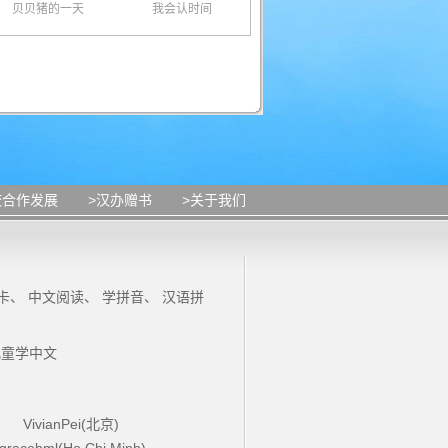
贝贝猪的一天
我会认时间
校合作发展
>汉办赠书
>关于我们
卡
、
中文阅读
、
学拼音
、
汉语拼
儿童学中文
VivianPei(北京)
gracebml(Ho Chi Minh)