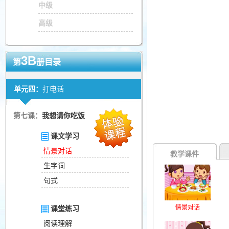
中级
高级
3B
第
册目录
单元四：
打电话
第七课：
我想请你吃饭
课文学习
情景对话
教学课件
生字词
句式
情景对话
课堂练习
阅读理解