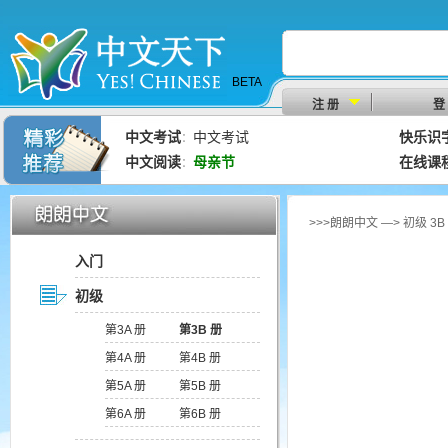
BETA
注 册
登
中文考试
中文考试
快乐识
：
中文阅读
母亲节
在线课
：
>>>朗朗中文 —> 初级 3
入门
初级
第3A 册
第3B 册
第4A 册
第4B 册
第5A 册
第5B 册
第6A 册
第6B 册