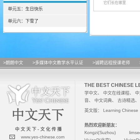
它们长在哪里
单元五：
生日快乐
单元六：
下雪了
>朗朗中文
>多媒体中文教学水平认证
>诚聘远程授课老师
THE BEST CHINESE 
学中文
、
中文在线课程
、
中
音
、
中文词典
、
古诗精选
英文版：
Learning Chinese
热烈欢迎新朋友：
中 文 天 下 - 文 化 传 播
Kongzi(Suzhou)
lims
www.yes-chinese.com
VivianP(北京)
Vivian