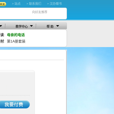
> 站点
> 联系我们
> 汉办赠书
向好友推荐
教学中心
帮 助
阅读
母亲的电话
：
教材
第1A册套装
：