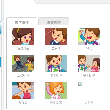
教学课件
课文内容
情景对话
生字词
句式
互动练习
书写练习
字卡打印
练习册
参考答案
小测验