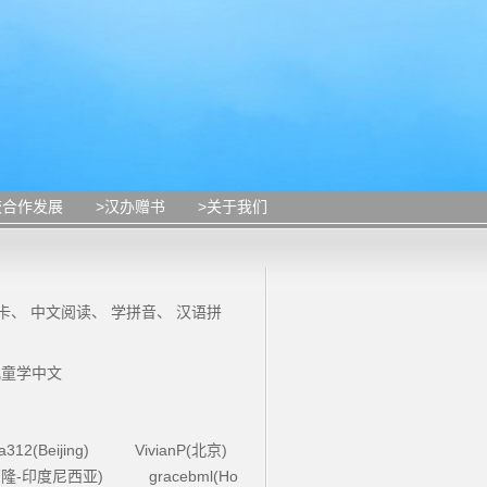
校合作发展
>汉办赠书
>关于我们
卡
、
中文阅读
、
学拼音
、
汉语拼
儿童学中文
la312(Beijing)
VivianP(北京)
4(万隆-印度尼西亚)
gracebml(Ho