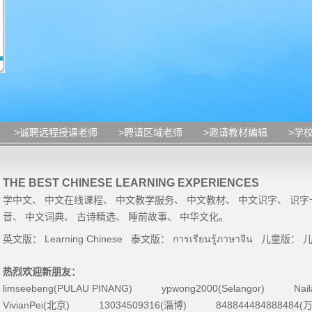
>诚聘远程授课老师
>聘请区域老师
>邀请教材编辑
>学
THE BEST CHINESE LEARNING EXPERIENCES
学中文
、
中文在线课程
、
中文教学服务
、
中文教材
、
中文识字
、
识字
音
、
中文词典
、
古诗精选
、
睡前故事
、
中华文化
。
英文版：
Learning Chinese
泰文版：
การเรียนรู้ภาษาจีน
儿童版：
热烈欢迎新朋友：
limseebeng(PULAU PINANG)
ypwong2000(Selangor)
Nai
VivianPei(北京)
13034509316(淄博)
84884448488848