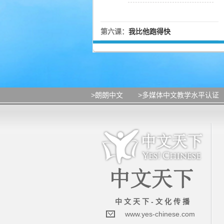
第六课：
我比他跑得快
>朗朗中文
>多媒体中文教学水平认证
中 文 天 下 - 文 化 传 播
www.yes-chinese.com