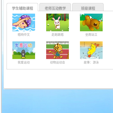
学生辅助课程
老师互动教学
班级课程
唱响中文
走跑跳唱
坐爬站立
我爱运动
动物运动会
故事：游泳