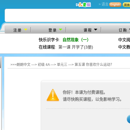
> 语言
注 册
登 录
课 程
订 购
快乐识字卡
自然现象（一）
中文
：
在线课程
第一课 开学了(3册)
中文
：
>>>朗朗中文 —> 初级 4A —> 单元三 —> 第五课 你喜欢什么运动？
你好！本课为付费课程。
请尽快购买课程，以免影响学习。