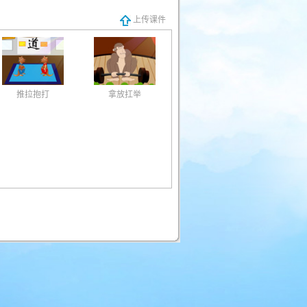
上传课件
推拉抱打
拿放扛举