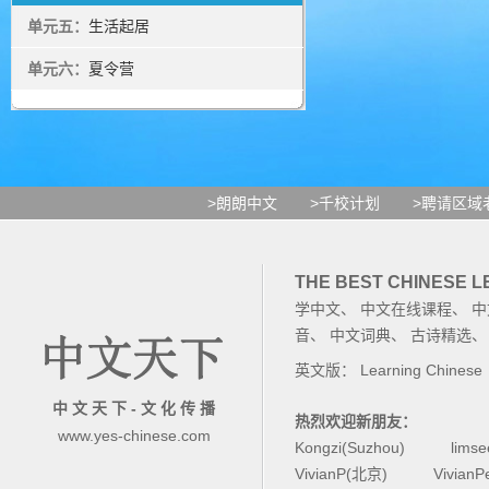
单元五：
生活起居
单元六：
夏令营
>朗朗中文
>千校计划
>聘请区域
THE BEST CHINESE 
学中文
、
中文在线课程
、
中
音
、
中文词典
、
古诗精选
英文版：
Learning Chinese
中 文 天 下 - 文 化 传 播
热烈欢迎新朋友：
www.yes-chinese.com
Kongzi(Suzhou)
lims
VivianP(北京)
Vivian