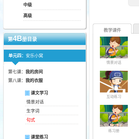
中级
高级
教学课件
4B
第
册目录
单元四：
安乐小窝
情景对话
第七课：
我的房间
第八课：
我的衣服
课文学习
互动练习
情景对话
生字词
句式
练习册
课堂练习