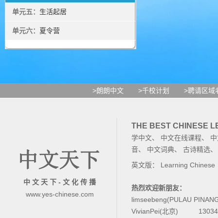
单元五：
生活起居
单元六：
夏令营
>朗朗中文
>千校计划
>聘请区域
THE BEST CHINESE 
学中文
、
中文在线课程
、
中
音
、
中文词典
、
古诗精选
英文版：
Learning Chinese
中 文 天 下 - 文 化 传 播
热烈欢迎新朋友：
www.yes-chinese.com
limseebeng(PULAU PINAN
VivianPei(北京)
1303