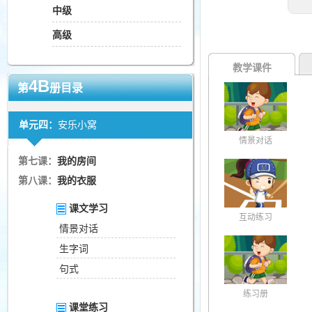
中级
高级
教学课件
4B
第
册目录
单元四：
安乐小窝
情景对话
第七课：
我的房间
第八课：
我的衣服
课文学习
互动练习
情景对话
生字词
句式
练习册
课堂练习