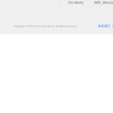
Chi Minh)
WEI_WU(Ja
联系我们
Copyright © 2013 Yes! Chinese Inc. All rights reserved.