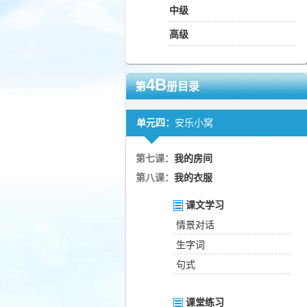
中级
高级
4B
第
册目录
单元四：
安乐小窝
第七课：
我的房间
第八课：
我的衣服
课文学习
情景对话
生字词
句式
课堂练习