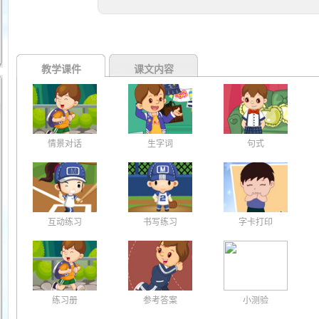
教学课件
课文内容
情景对话
生字词
句式
互动练习
书写练习
字卡打印
练习册
参考答案
小测验