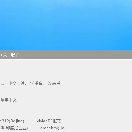
>关于我们
卡
、
中文阅读
、
学拼音
、
汉语拼
儿童学中文
la312(Beijing)
VivianP(北京)
4(万隆-印度尼西亚)
gracebml(Ho