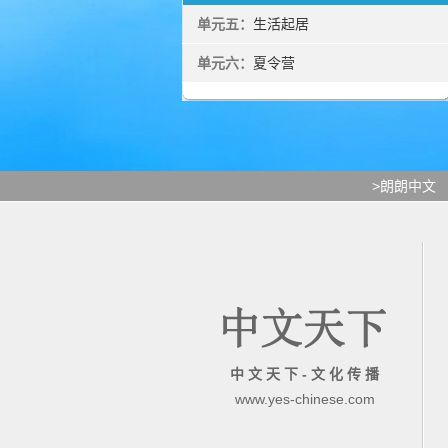
单元五：
生活起居
单元六：
夏令营
>朗朗中文
中 文 天 下 - 文 化 传 播
www.yes-chinese.com