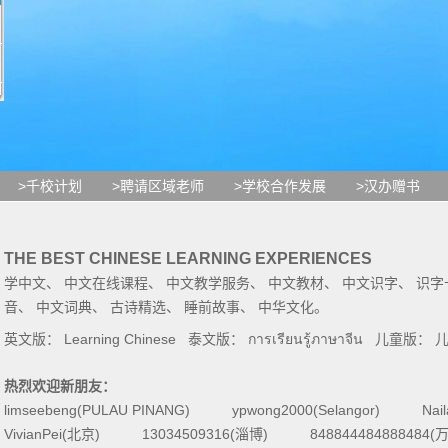
>千校计划
>聘请区域老师
>学校合作发展
>汉办赠书
THE BEST CHINESE LEARNING EXPERIENCES
学中文
、
中文在线课程
、
中文教学服务
、
中文教材
、
中文识字
、
识字
音
、
中文词典
、
古诗精选
、
睡前故事
、
中华文化
。
英文版：
Learning Chinese
泰文版：
การเรียนรู้ภาษาจีน
儿童版：
热烈欢迎新朋友：
limseebeng(PULAU PINANG)
ypwong2000(Selangor)
Nai
VivianPei(北京)
13034509316(淄博)
84884448488848