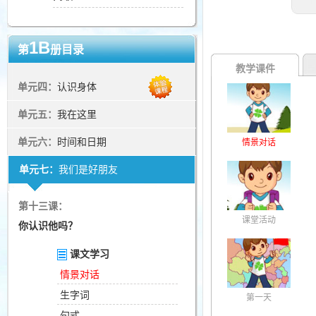
1B
第
册目录
教学课件
单元四：
认识身体
单元五：
我在这里
单元六：
时间和日期
情景对话
单元七：
我们是好朋友
第十三课：
课堂活动
你认识他吗？
课文学习
情景对话
生字词
第一天
句式