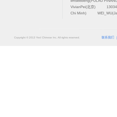
limseebeng(PULAU PINAN
VivianPei(北京)
1303
Chi Minh)
WEI_WU(Ja
联系我们
Copyright © 2013 Yes! Chinese Inc. All rights reserved.