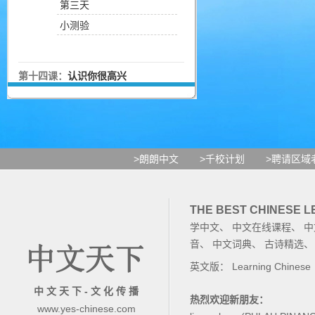
第三天
小测验
第十四课：
认识你很高兴
>朗朗中文
>千校计划
>聘请区域
THE BEST CHINESE 
学中文
、
中文在线课程
、
中
音
、
中文词典
、
古诗精选
英文版：
Learning Chinese
中 文 天 下 - 文 化 传 播
热烈欢迎新朋友：
www.yes-chinese.com