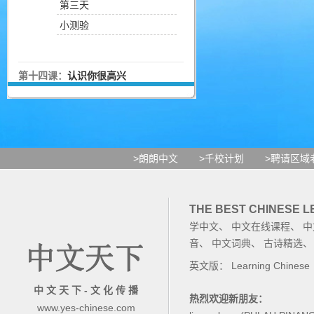
第三天
小测验
第十四课：
认识你很高兴
>朗朗中文
>千校计划
>聘请区域
THE BEST CHINESE 
学中文
、
中文在线课程
、
中
音
、
中文词典
、
古诗精选
英文版：
Learning Chinese
中 文 天 下 - 文 化 传 播
热烈欢迎新朋友：
www.yes-chinese.com