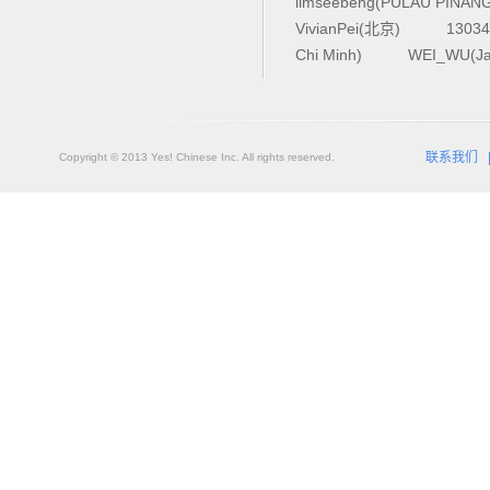
limseebeng(PULAU PINAN
VivianPei(北京)
1303
Chi Minh)
WEI_WU(Ja
联系我们
Copyright © 2013 Yes! Chinese Inc. All rights reserved.