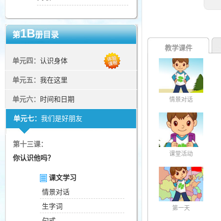
1B
第
册目录
教学课件
单元四：
认识身体
单元五：
我在这里
单元六：
时间和日期
情景对话
单元七：
我们是好朋友
第十三课：
课堂活动
你认识他吗？
课文学习
情景对话
生字词
第一天
句式