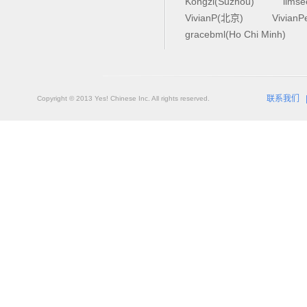
Kongzi(Suzhou)
lims
VivianP(北京)
Vivian
gracebml(Ho Chi Minh)
联系我们
Copyright © 2013 Yes! Chinese Inc. All rights reserved.