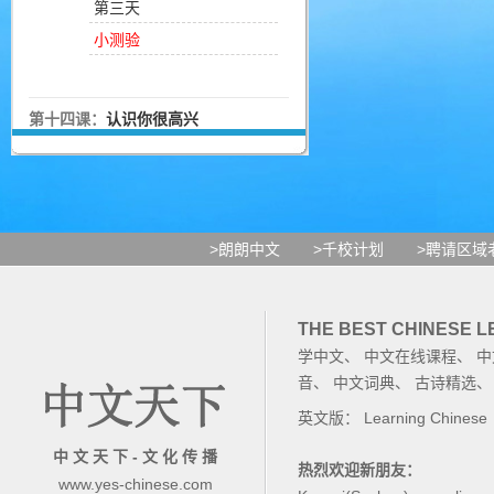
第三天
小测验
第十四课：
认识你很高兴
>朗朗中文
>千校计划
>聘请区域
THE BEST CHINESE 
学中文
、
中文在线课程
、
中
音
、
中文词典
、
古诗精选
英文版：
Learning Chinese
中 文 天 下 - 文 化 传 播
热烈欢迎新朋友：
www.yes-chinese.com