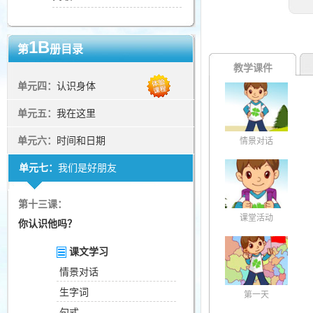
1B
第
册目录
教学课件
单元四：
认识身体
单元五：
我在这里
单元六：
时间和日期
情景对话
单元七：
我们是好朋友
第十三课：
课堂活动
你认识他吗？
课文学习
情景对话
生字词
第一天
句式