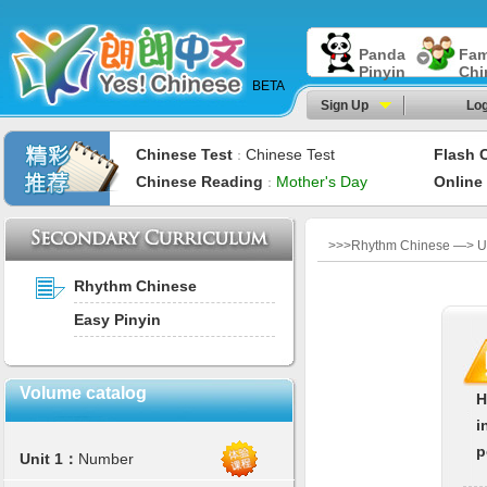
Panda
Fam
Pinyin
Chi
BETA
Sign Up
Log
Chinese Test
Chinese Test
Flash 
：
Chinese Reading
Mother's Day
Online
：
>>>Rhythm Chinese —> U
Rhythm Chinese
Easy Pinyin
Volume catalog
H
i
p
Unit 1：
Number