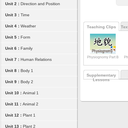
Unit 2：
Direction and Position
Unit 3：
Time
Unit 4：
Weather
Teaching Clips
Tex
Unit 5：
Form
Unit 6：
Family
Physiognomy Part B
Ph
Unit 7：
Human Relations
Unit 8：
Body 1
Supplementary
Lessons
Unit 9：
Body 2
Unit 10：
Animal 1
Unit 11：
Animal 2
Unit 12：
Plant 1
Unit 13：
Plant 2