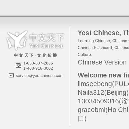
Yes! Chinese
, 
Learning Chinese
,
Chinese 
Chinese Flashcard
,
Chinese
Culture
.
中 文 天 下 - 文 化 传 播
Chinese Versio
1-630-637-2885
1-408-916-3002
Welcome new fir
service@yes-chinese.com
limseebeng(PU
Naila312(Beijing
13034509316(
gracebml(Ho Chi
口)