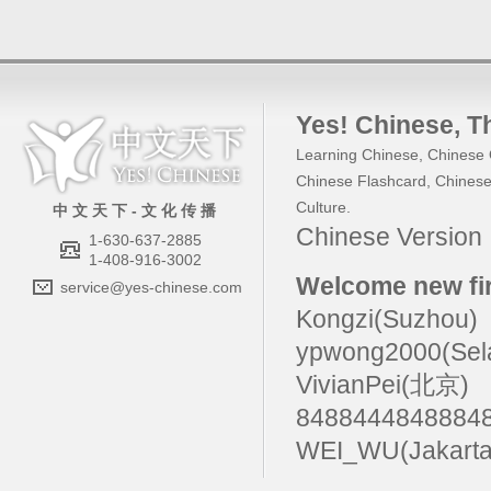
Yes! Chinese
, 
Learning Chinese
,
Chinese 
Chinese Flashcard
,
Chinese
Culture
.
中 文 天 下 - 文 化 传 播
Chinese Versio
1-630-637-2885
1-408-916-3002
Welcome new fir
service@yes-chinese.com
Kongzi(Suzhou)
ypwong2000(Sel
VivianPei(北京)
84884448488
WEI_WU(Jakarta