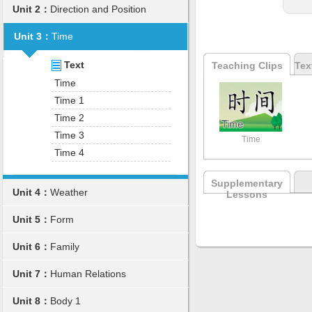
Unit 2：
Direction and Position
Unit 3：
Time
Text
Teaching Clips
Tex
Time
Time 1
Time 2
Time 3
Time
Time 4
Supplementary
Unit 4：
Weather
Lessons
Unit 5：
Form
Unit 6：
Family
Unit 7：
Human Relations
Unit 8：
Body 1