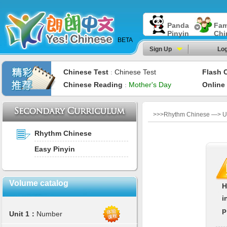
Panda
Fam
Pinyin
Chi
BETA
Sign Up
Log
Chinese Test
Chinese Test
Flash 
：
Chinese Reading
Mother's Day
Online
：
>>>Rhythm Chinese —> U
Rhythm Chinese
Easy Pinyin
Volume catalog
H
i
p
Unit 1：
Number