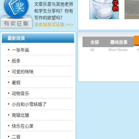
文章乐意与其他老师
和学生分享吗？你有
写作的欲望吗？
请参加有奖征集 >>>
最新阅读
全部
趣味故事
一张年画
All
Short Stories
H
纸条
可爱的咪咪
暑假
动物音乐
小白和小雪结婚了
南辕北辙
快乐在心里
二哥