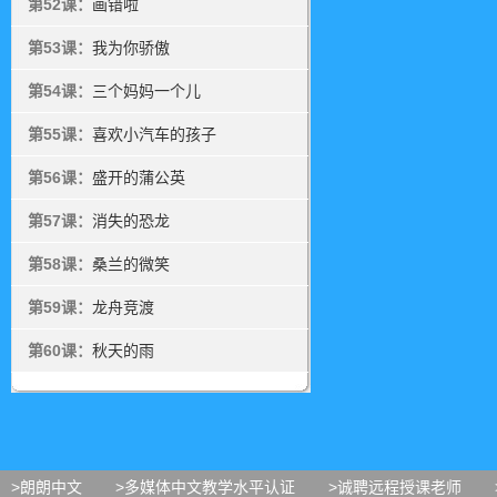
第52课：
画错啦
第53课：
我为你骄傲
第54课：
三个妈妈一个儿
第55课：
喜欢小汽车的孩子
第56课：
盛开的蒲公英
第57课：
消失的恐龙
第58课：
桑兰的微笑
第59课：
龙舟竞渡
第60课：
秋天的雨
>朗朗中文
>多媒体中文教学水平认证
>诚聘远程授课老师