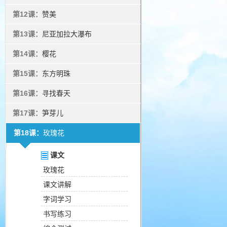
第12课：
赞美
第13课：
尼亚加拉大瀑布
第14课：
樱花
第15课：
东方明珠
第16课：
寻找春天
第17课：
笋芽儿
第18课：
玫瑰花
课文
玫瑰花
课文讲解
字词学习
书写练习