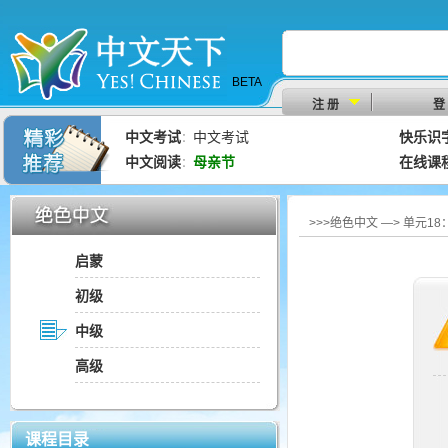
BETA
注 册
登
中文考试
中文考试
快乐识
：
中文阅读
母亲节
在线课
：
>>>绝色中文 —> 单元1
启蒙
初级
中级
高级
课程目录