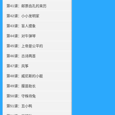
第41课：
邮票齿孔的来历
第42课：
小小发明家
第43课：
盲人摸象
第44课：
对牛弹琴
第45课：
上帝是公平的
第46课：
古诗两首
第47课：
风筝
第48课：
威尼斯的小艇
第49课：
揠苗助长
第50课：
守株待兔
第51课：
丑小鸭