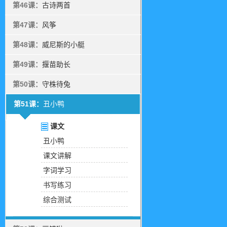
第46课：
古诗两首
第47课：
风筝
第48课：
威尼斯的小艇
第49课：
揠苗助长
第50课：
守株待兔
第51课：
丑小鸭
课文
丑小鸭
课文讲解
字词学习
书写练习
综合测试