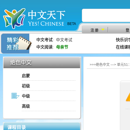
BETA
注 册
登
中文考试
中文考试
快乐识
：
中文阅读
母亲节
在线课
：
>>>绝色中文 —> 单元5
启蒙
初级
中级
高级
课程目录