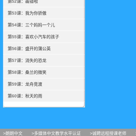
第52课：
画错啦
第53课：
我为你骄傲
第54课：
三个妈妈一个儿
第55课：
喜欢小汽车的孩子
第56课：
盛开的蒲公英
第57课：
消失的恐龙
第58课：
桑兰的微笑
第59课：
龙舟竞渡
第60课：
秋天的雨
>朗朗中文
>多媒体中文教学水平认证
>诚聘远程授课老师