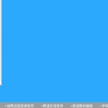
>诚聘远程授课老师
>聘请区域老师
>邀请教材编辑
>学