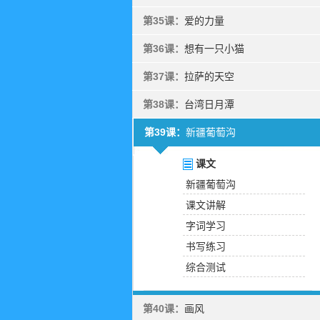
第35课：
爱的力量
第36课：
想有一只小猫
第37课：
拉萨的天空
第38课：
台湾日月潭
第39课：
新疆葡萄沟
课文
新疆葡萄沟
课文讲解
字词学习
书写练习
综合测试
第40课：
画风