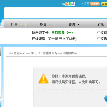
> 语言
注 册
登 录
课 程
订 购
快乐识字卡
自然现象（一）
中文
：
在线课程
第一课 开学了(3册)
中文
：
>>>绝色中文 —> 单元39：新疆葡萄沟 —> 新疆葡萄沟
你好！本课为付费课程。
请尽快购买课程，以免影响学习。