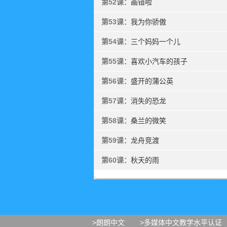
第52课：
画错啦
第53课：
我为你骄傲
第54课：
三个妈妈一个儿
第55课：
喜欢小汽车的孩子
第56课：
盛开的蒲公英
第57课：
消失的恐龙
第58课：
桑兰的微笑
第59课：
龙舟竞渡
第60课：
秋天的雨
>朗朗中文
>多媒体中文教学水平认证