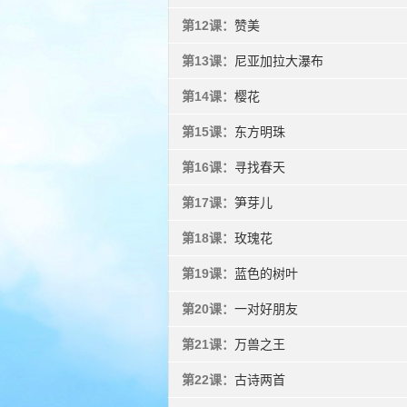
第12课：
赞美
第13课：
尼亚加拉大瀑布
第14课：
樱花
第15课：
东方明珠
第16课：
寻找春天
第17课：
笋芽儿
第18课：
玫瑰花
第19课：
蓝色的树叶
第20课：
一对好朋友
第21课：
万兽之王
第22课：
古诗两首