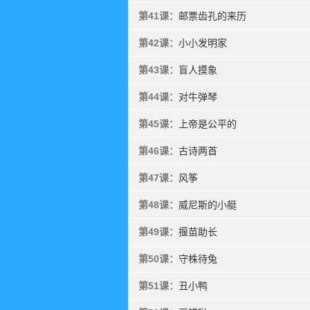
第41课：
邮票齿孔的来历
第42课：
小小发明家
第43课：
盲人摸象
第44课：
对牛弹琴
第45课：
上帝是公平的
第46课：
古诗两首
第47课：
风筝
第48课：
威尼斯的小艇
第49课：
揠苗助长
第50课：
守株待兔
第51课：
丑小鸭