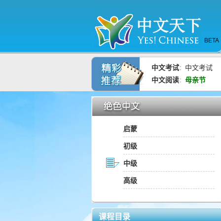
BETA
中文考试
中文考试
：
中文阅读
母亲节
：
启蒙
初级
中级
高级
课程目录