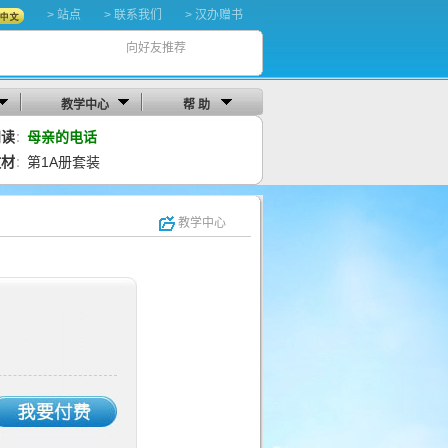
> 站点
> 联系我们
> 汉办赠书
向好友推荐
教学中心
帮 助
阅读
母亲的电话
：
教材
第1A册套装
：
教学中心