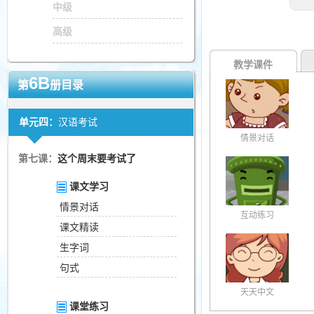
中级
高级
教学课件
6B
第
册目录
单元四：
汉语考试
情景对话
第七课：
这个周末要考试了
课文学习
情景对话
互动练习
课文精读
生字词
句式
天天中文
课堂练习