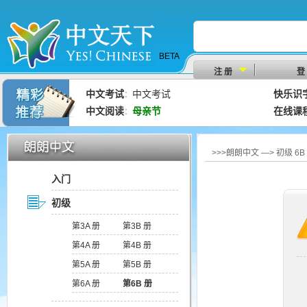
BETA
注 册
登
中文考试
中文考试
快乐识
：
中文阅读
母亲节
在线课
：
>>>朗朗中文 —> 初级 6
入门
初级
第3A 册
第3B 册
第4A 册
第4B 册
第5A 册
第5B 册
第6A 册
第6B 册