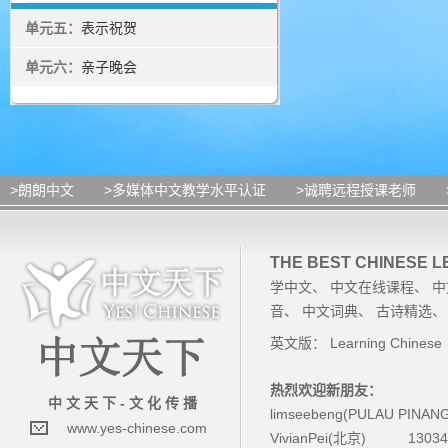
单元五：
表示祝贺
单元六：
亲子晚会
>朗朗中文
>多媒体中文教学水平认证
>诚聘远程授课老师
THE BEST CHINESE 
学中文
、
中文在线课程
、
中
音
、
中文词典
、
古诗精选
英文版：
Learning Chinese
热烈欢迎新朋友：
中 文 天 下 - 文 化 传 播
limseebeng(PULAU PINAN
www.yes-chinese.com
VivianPei(北京)
1303