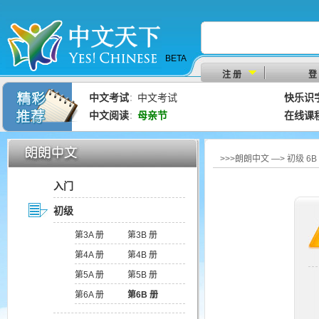
BETA
注 册
登
中文考试
中文考试
快乐识
：
中文阅读
母亲节
在线课
：
>>>朗朗中文 —> 初级 6
入门
初级
第3A 册
第3B 册
第4A 册
第4B 册
第5A 册
第5B 册
第6A 册
第6B 册