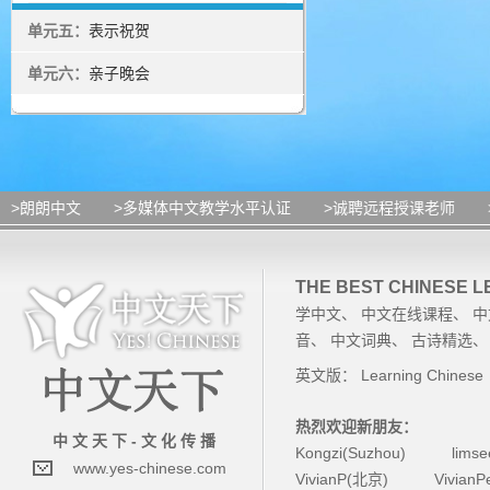
单元五：
表示祝贺
单元六：
亲子晚会
>朗朗中文
>多媒体中文教学水平认证
>诚聘远程授课老师
THE BEST CHINESE 
学中文
、
中文在线课程
、
中
音
、
中文词典
、
古诗精选
英文版：
Learning Chinese
热烈欢迎新朋友：
中 文 天 下 - 文 化 传 播
Kongzi(Suzhou)
lims
www.yes-chinese.com
VivianP(北京)
Vivian