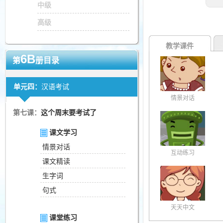
中级
高级
教学课件
6B
第
册目录
单元四：
汉语考试
情景对话
第七课：
这个周末要考试了
课文学习
情景对话
互动练习
课文精读
生字词
句式
天天中文
课堂练习