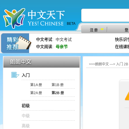
BETA
注 册
登
中文考试
中文考试
快乐识
：
中文阅读
母亲节
在线课
：
>>>朗朗中文 —> 入门 2
入门
第1A 册
第1B 册
第2A 册
第2B 册
初级
中级
高级