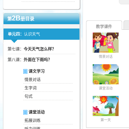
2B
第
册目录
教学课件
单元四：
认识天气
第七课：
今天天气怎么样？
情景对话
第八课：
外面在下雨吗？
课文学习
情景对话
生字词
课堂活动
句式
课堂活动
第一天
拓展训练
听力训练