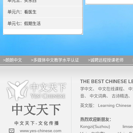
单元五：
买东西
单元六：
看医生
单元七：
假期生活
>朗朗中文
>多媒体中文教学水平认证
>诚聘远程授课老师
THE BEST CHINESE 
学中文
、
中文在线课程
、
中
音
、
中文词典
、
古诗精选
英文版：
Learning Chinese
热烈欢迎新朋友：
中 文 天 下 - 文 化 传 播
Kongzi(Suzhou)
lims
www.yes-chinese.com