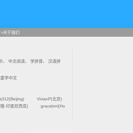
>关于我们
卡
、
中文阅读
、
学拼音
、
汉语拼
儿童学中文
la312(Beijing)
VivianP(北京)
4(万隆-印度尼西亚)
gracebml(Ho