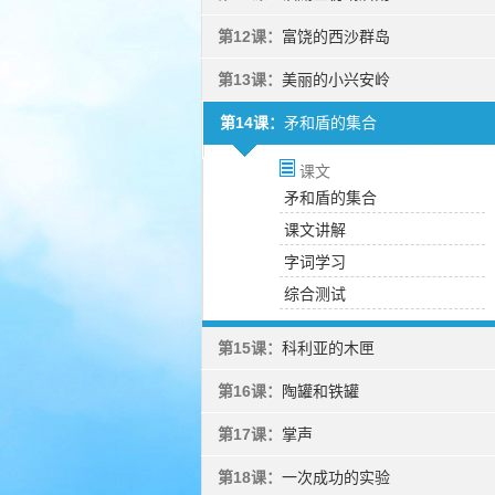
第12课：
富饶的西沙群岛
第13课：
美丽的小兴安岭
第14课：
矛和盾的集合
课文
矛和盾的集合
课文讲解
字词学习
综合测试
第15课：
科利亚的木匣
第16课：
陶罐和铁罐
第17课：
掌声
第18课：
一次成功的实验