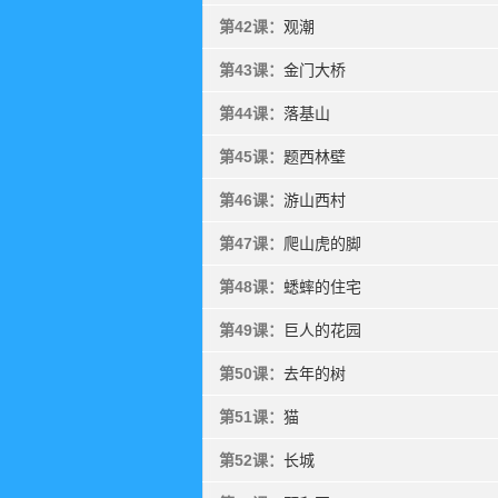
第42课：
观潮
第43课：
金门大桥
第44课：
落基山
第45课：
题西林壁
第46课：
游山西村
第47课：
爬山虎的脚
第48课：
蟋蟀的住宅
第49课：
巨人的花园
第50课：
去年的树
第51课：
猫
第52课：
长城