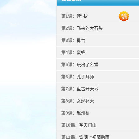
第1课：
读“书”
第2课：
飞来的大石头
第3课：
勇气
第4课：
蜜蜂
第5课：
玩出了名堂
第6课：
孔子拜师
第7课：
盘古开天地
第8课：
女娲补天
第9课：
赵州桥
第10课：
望天门山
第11课：
饮湖上初晴后雨