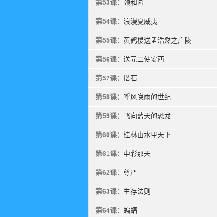
第53课：
颐和园
第54课：
浪漫夏威夷
第55课：
黄鹤楼送孟浩然之广陵
第56课：
送元二使安西
第57课：
搭石
第58课：
呼风唤雨的世纪
第59课：
飞向蓝天的恐龙
第60课：
桂林山水甲天下
第61课：
中彩那天
第62课：
尊严
第63课：
生存法则
第64课：
蝙蝠