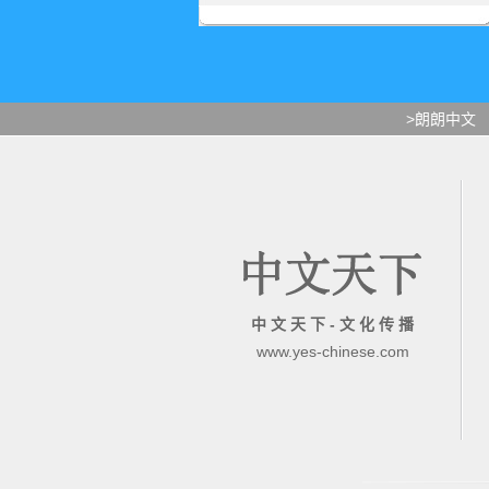
>朗朗中文
中 文 天 下 - 文 化 传 播
www.yes-chinese.com