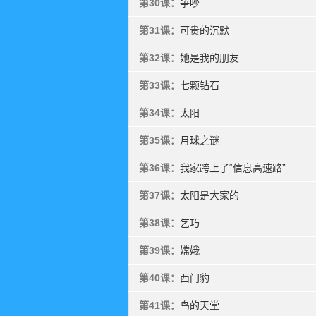
第30课：
争吵
第31课：
可贵的沉默
第32课：
她是我的朋友
第33课：
七颗钻石
第34课：
太阳
第35课：
月球之谜
第36课：
我家跨上了“信息高速路”
第37课：
太阳是大家的
第38课：
乞巧
第39课：
嫦娥
第40课：
西门豹
第41课：
鸟的天堂