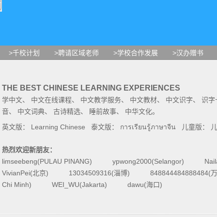
>千校计划
>聘请区域老师
>学校合作发展
>汉办赠书
THE BEST CHINESE LEARNING EXPERIENCES
学中文
、
中文在线课程
、
中文教学服务
、
中文教材
、
中文识字
、
识字
音
、
中文词典
、
古诗精选
、
睡前故事
、
中华文化
。
英文版：
Learning Chinese
泰文版：
การเรียนรู้ภาษาจีน
儿童版：
热烈欢迎新朋友：
limseebeng(PULAU PINANG)
ypwong2000(Selangor)
Nai
VivianPei(北京)
13034509316(淄博)
84884448488848
Chi Minh)
WEI_WU(Jakarta)
dawu(海口)