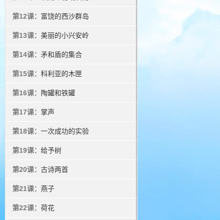
第12课：
富饶的西沙群岛
第13课：
美丽的小兴安岭
第14课：
矛和盾的集合
第15课：
科利亚的木匣
第16课：
陶罐和铁罐
第17课：
掌声
第18课：
一次成功的实验
第19课：
给予树
第20课：
古诗两首
第21课：
燕子
第22课：
荷花