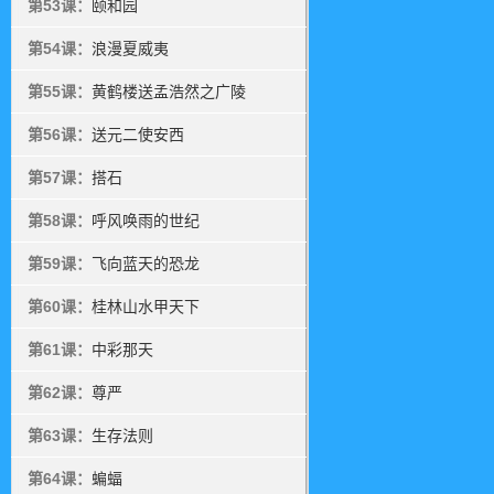
第53课：
颐和园
第54课：
浪漫夏威夷
第55课：
黄鹤楼送孟浩然之广陵
第56课：
送元二使安西
第57课：
搭石
第58课：
呼风唤雨的世纪
第59课：
飞向蓝天的恐龙
第60课：
桂林山水甲天下
第61课：
中彩那天
第62课：
尊严
第63课：
生存法则
第64课：
蝙蝠