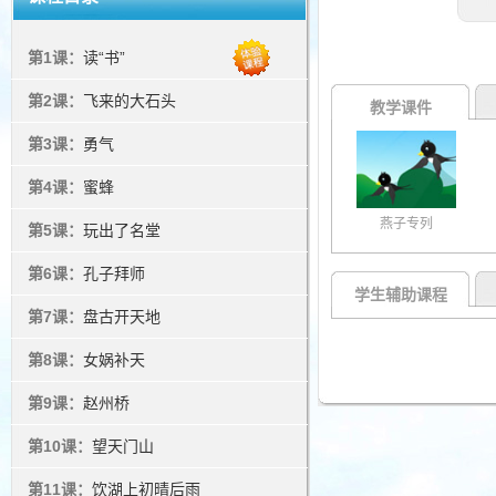
第1课：
读“书”
第2课：
飞来的大石头
教学课件
第3课：
勇气
第4课：
蜜蜂
燕子专列
第5课：
玩出了名堂
第6课：
孔子拜师
学生辅助课程
第7课：
盘古开天地
第8课：
女娲补天
第9课：
赵州桥
第10课：
望天门山
第11课：
饮湖上初晴后雨