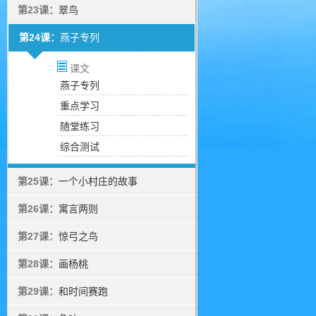
第23课：
翠鸟
第24课：
燕子专列
课文
燕子专列
重点学习
随堂练习
综合测试
第25课：
一个小村庄的故事
第26课：
寓言两则
第27课：
惊弓之鸟
第28课：
画杨桃
第29课：
和时间赛跑