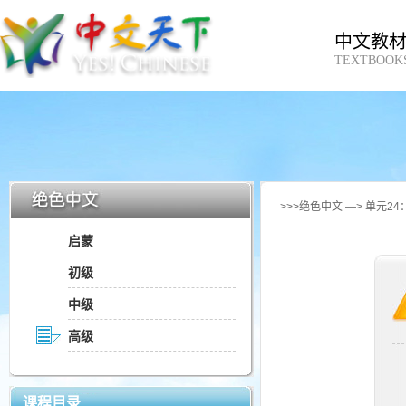
中文教
TEXTBOOK
>>>绝色中文 —> 单元2
启蒙
初级
中级
高级
课程目录