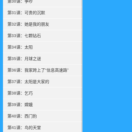
第30课：
争吵
第31课：
可贵的沉默
第32课：
她是我的朋友
第33课：
七颗钻石
第34课：
太阳
第35课：
月球之谜
第36课：
我家跨上了“信息高速路”
第37课：
太阳是大家的
第38课：
乞巧
第39课：
嫦娥
第40课：
西门豹
第41课：
鸟的天堂