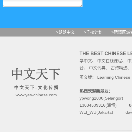
>朗朗中文
>千校计划
>聘请区域
THE BEST CHINESE 
学中文
、
中文在线课程
、
中
音
、
中文词典
、
古诗精选
英文版：
Learning Chinese
中 文 天 下 - 文 化 传 播
热烈欢迎新朋友：
www.yes-chinese.com
ypwong2000(Selangor)
13034509316(淄博)
8
WEI_WU(Jakarta)
da