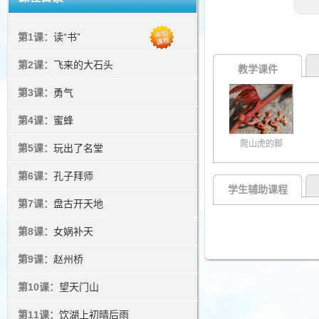
第1课：
读“书”
第2课：
飞来的大石头
教学课件
第3课：
勇气
第4课：
蜜蜂
爬山虎的脚
第5课：
玩出了名堂
第6课：
孔子拜师
学生辅助课程
第7课：
盘古开天地
第8课：
女娲补天
第9课：
赵州桥
第10课：
望天门山
第11课：
饮湖上初晴后雨