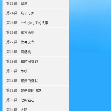
第23课：
翠鸟
第24课：
燕子专列
第25课：
一个小村庄的故事
第26课：
寓言两则
第27课：
惊弓之鸟
第28课：
画杨桃
第29课：
和时间赛跑
第30课：
争吵
第31课：
可贵的沉默
第32课：
她是我的朋友
第33课：
七颗钻石
第34课：
太阳