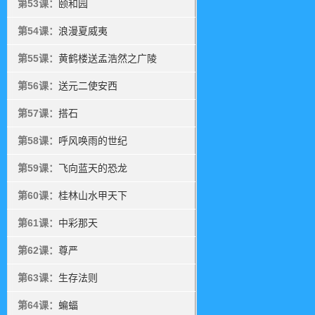
第53课：
颐和园
第54课：
浪漫夏威夷
第55课：
黄鹤楼送孟浩然之广陵
第56课：
送元二使安西
第57课：
搭石
第58课：
呼风唤雨的世纪
第59课：
飞向蓝天的恐龙
第60课：
桂林山水甲天下
第61课：
中彩那天
第62课：
尊严
第63课：
生存法则
第64课：
蝙蝠