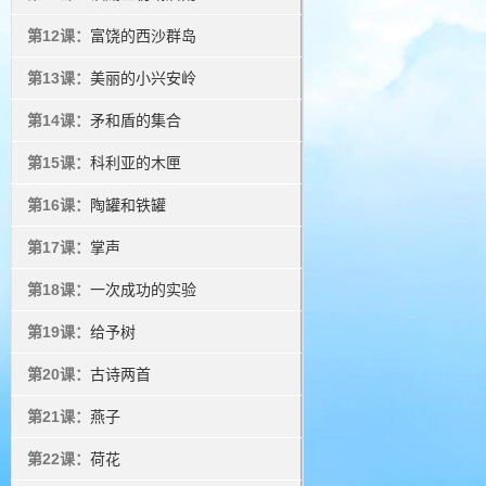
第12课：
富饶的西沙群岛
第13课：
美丽的小兴安岭
第14课：
矛和盾的集合
第15课：
科利亚的木匣
第16课：
陶罐和铁罐
第17课：
掌声
第18课：
一次成功的实验
第19课：
给予树
第20课：
古诗两首
第21课：
燕子
第22课：
荷花