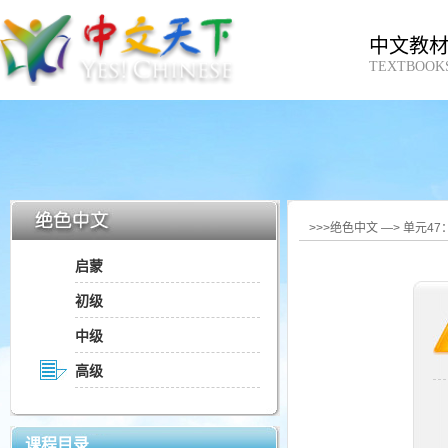
中文教
TEXTBOOK
>>>绝色中文 —> 单元4
启蒙
初级
中级
高级
课程目录