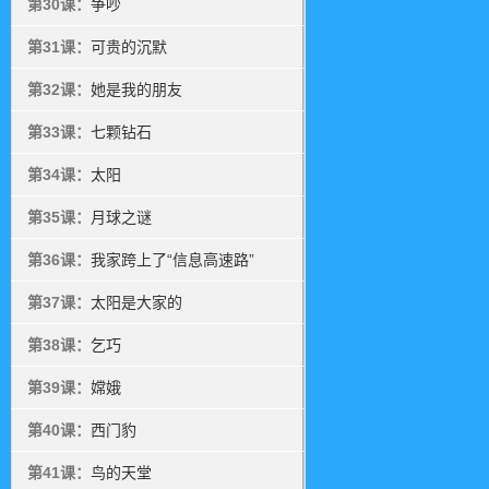
第30课：
争吵
第31课：
可贵的沉默
第32课：
她是我的朋友
第33课：
七颗钻石
第34课：
太阳
第35课：
月球之谜
第36课：
我家跨上了“信息高速路”
第37课：
太阳是大家的
第38课：
乞巧
第39课：
嫦娥
第40课：
西门豹
第41课：
鸟的天堂