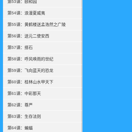
第53课：
颐和园
第54课：
浪漫夏威夷
第55课：
黄鹤楼送孟浩然之广陵
第56课：
送元二使安西
第57课：
搭石
第58课：
呼风唤雨的世纪
第59课：
飞向蓝天的恐龙
第60课：
桂林山水甲天下
第61课：
中彩那天
第62课：
尊严
第63课：
生存法则
第64课：
蝙蝠