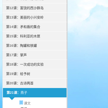
第12课：
富饶的西沙群岛
第13课：
美丽的小兴安岭
第14课：
矛和盾的集合
第15课：
科利亚的木匣
第16课：
陶罐和铁罐
第17课：
掌声
第18课：
一次成功的实验
第19课：
给予树
第20课：
古诗两首
第21课：
燕子
课文