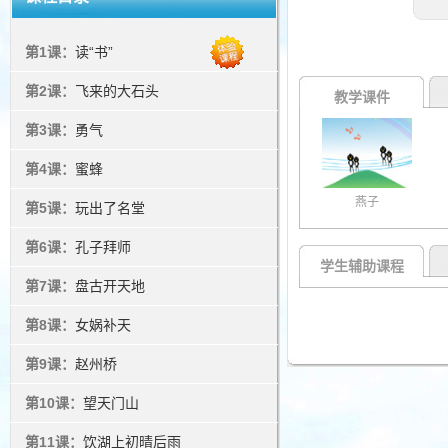
第1课：
读“书”
第2课：
飞来的大石头
教学课件
第3课：
勇气
第4课：
蜜蜂
燕子
第5课：
玩出了名堂
第6课：
孔子拜师
学生辅助课程
第7课：
盘古开天地
第8课：
女娲补天
第9课：
赵州桥
第10课：
望天门山
第11课：
饮湖上初晴后雨